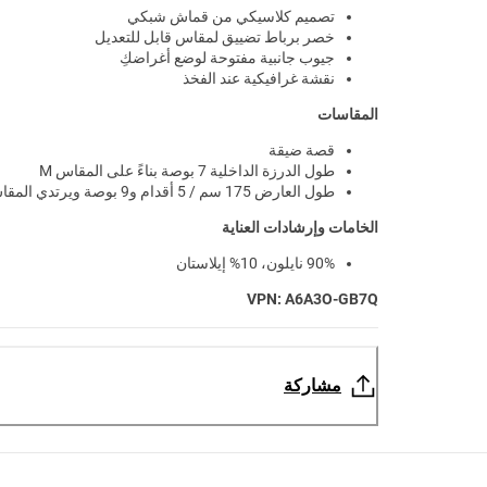
تصميم كلاسيكي من قماش شبكي
خصر برباط تضييق لمقاس قابل للتعديل
جيوب جانبية مفتوحة لوضع أغراضكِ
نقشة غرافيكية عند الفخذ
المقاسات
قصة ضيقة
طول الدرزة الداخلية 7 بوصة بناءً على المقاس M
طول العارض 175 سم / 5 أقدام و9 بوصة ويرتدي المقاس M
الخامات وإرشادات العناية
90% نايلون، 10% إيلاستان
VPN: A6A3O-GB7Q
مشاركة