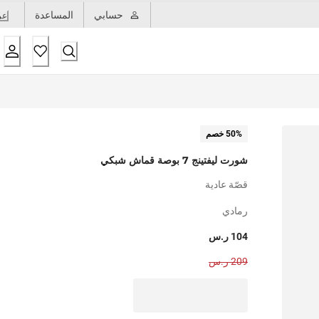
حسابي
المساعدة
عر
50% خصم
شورت ليفتينج 7 بوصة قماش شبكي
قصّة عادية
رمادي
104 ر.س
209 ر.س