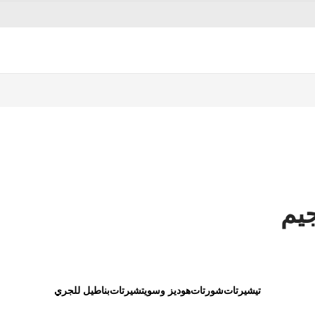
جيم
تيشيرتات
شورتات
هوديز وسويتشيرتات
بناطيل للجري