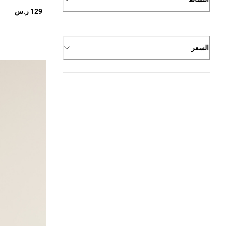
129 ر.س
السعر