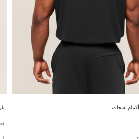
 أكمام بفتحات
بلو
قصّ
كن
أس