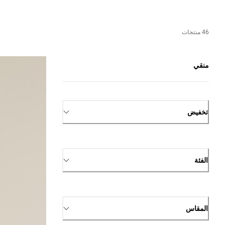
46 منتجات
منقي
تخفيض
الفئة
المقاس