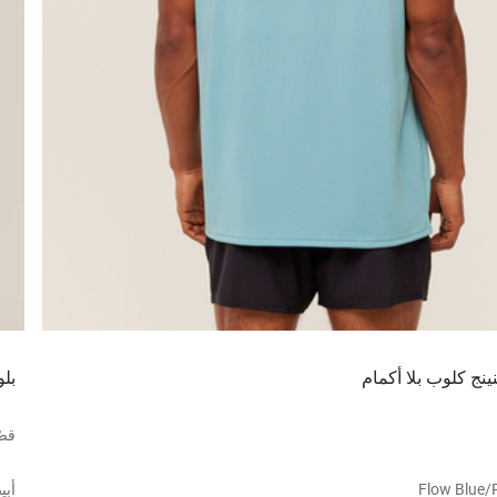
ينج كلوب بلا أكمام
بلو
قص
Flow Blue/
أب