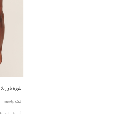
بلوزة باور بلا
قصّة واسعة
أسود/رمادي دا