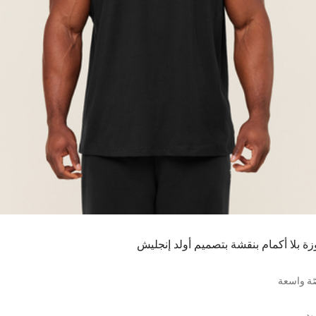
زة بلا أكمام بنقشة بتصميم أولد إنجليش
ة واسعة
ود