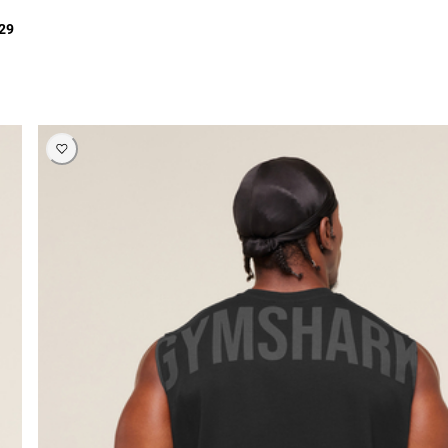
129 ر