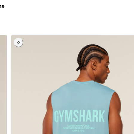
119 ر