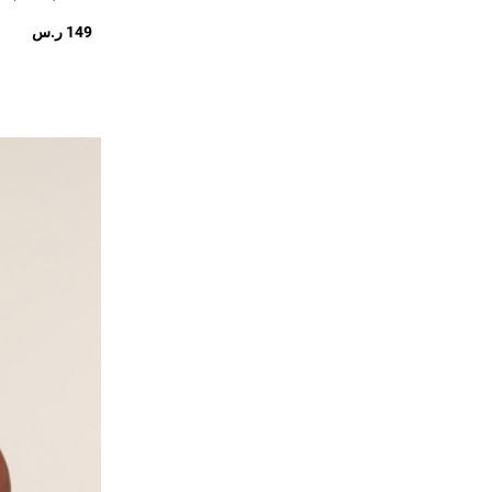
149 ر.س