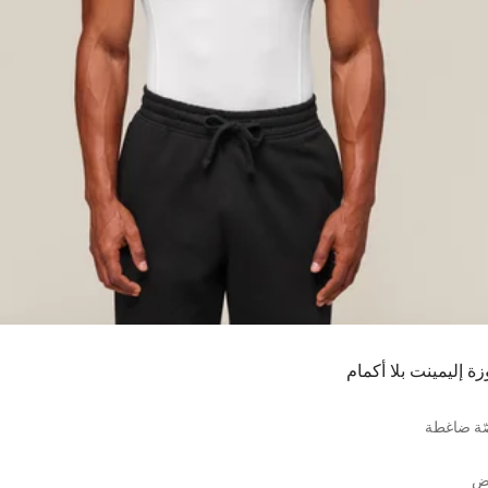
زة إليمينت بلا أكمام
ّة ضاغطة
يض