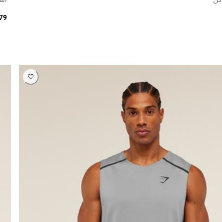
179 ر