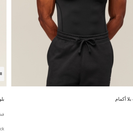
ال
بلا أكمام
بلو
قصّ
ack