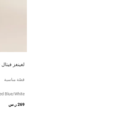
لغينغز فيتال 2.0 بلا حياكة
قصّة مناسبة
led Blue/white
269 ر.س