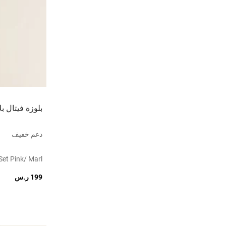
بلوزة فيتال بل
دعم خفيف
Set Pink/ Marl
199 ر.س