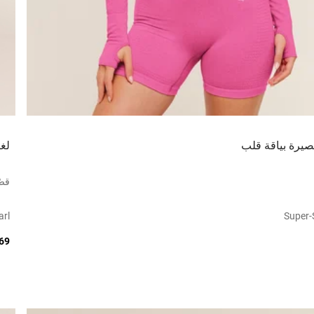
صيرة بياقة قلب
لغي
قصّ
arl
Super-
269 ر