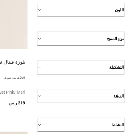
اللون
نوع المنتج
بلوزة فيتال ق
التشكيلة
قصّة مناسبة
Set Pink/ Marl
القصّة
219 ر.س
النشاط