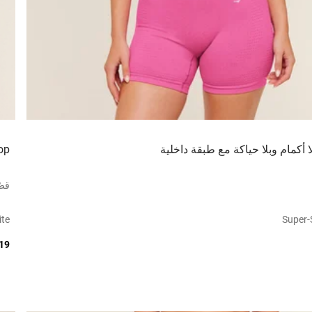
ا أكمام وبلا حياكة مع طبقة داخلية
op
قصّ
ite
Super-
219 ر