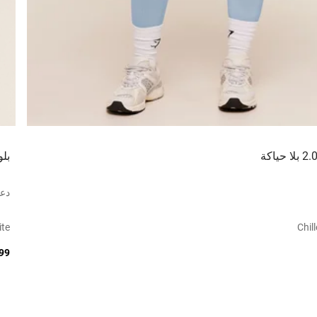
بلو
دع
ite
Chil
199 ر