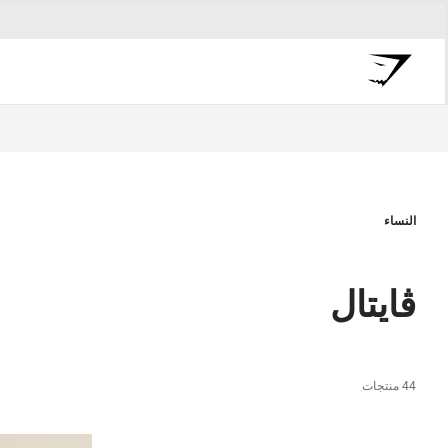
النساء
ڤايتال
44 منتجات