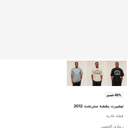
40% خصم
تيشيرت بنقشة سترنجث 2012
قصّة عادية
رمادي الحصى