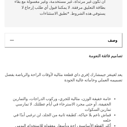
أن تكون غير مرتداة، غير مستخدمة، وغير مغسولة مع بقاء
بطاقة التعليق مرفقة. لا يمكننا قبول أي طلب إرجاع لا
يستوفي هذه الشروط. *تطبق الاستثناءات
وصف
تصاميم فائقة النعومة
يعد لغينغز جيمشارك إفري داي قطعة مثالية لأوقات الراحة والرياضة بفضل
تصميمه العملي وخاماته عالية الجودة
خامة خفيفة الوزن، مثالية للجري، وركوب الدراجات، والتمارين
الخفيفة، أو حتى مجرد الاسترخاء في أيام عطلتك. لا تمارسي
تمارين السكوات
قماش ناعم بلا حياكة، كطبقة ثانية من الجلد، لن ترغبي أبدًا في
خلعه
أكثر القطع الأساسية راحة وبأسعار معقولة للاستخدام اليومي