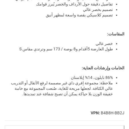
تفاصيل دقيقة حول الأرداف والخصر يُبرز قوامك
تصميم بخصر عالي
تصميم كلاسيكي بقصة واسعة لمظهر أنيق
المقاسات:
خصر عالي
طول العارضة 5أقدام و8 بوصة / 173 سم وترتدي مقاس S
الخامات وإرشادات العناية:
86% نايلون، 14% إيلاستان
ملاحظة: مجموعة إفري داي غير مصممة لرفع الأثقال أو التدريب
عالي الكثافة. لجعلها مريحة للغاية، صُنعت المجموعة مع خامة
خفيفة الوزن بلا حياكة يمكن أن تصبح شفافة عند تمديدها.
VPN:
B4B8H-BB2J