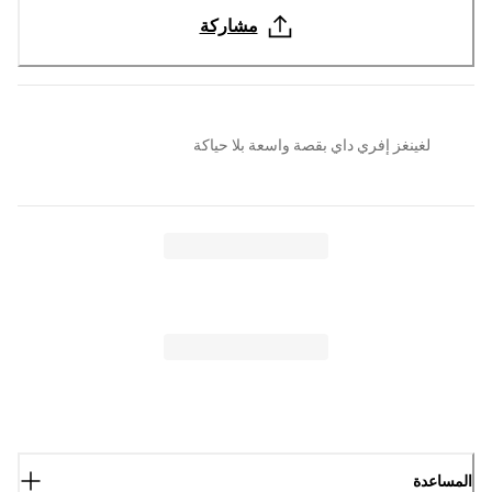
مشاركة
لغينغز إفري داي بقصة واسعة بلا حياكة
المساعدة