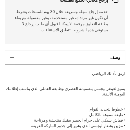
إرجاع مجاني* لجميع الطلبيات
خدمة إرجاع سهلة وسريعة خلال 30 يوم للمنتجات بشرط
أن تكون غير مرتداة، غير مستخدمة، وغير مغسولة مع بقاء
بطاقة التعليق مرفقة. لا يمكننا قبول أي طلب إرجاع لا
يستوفي هذه الشروط. *تطبق الاستثناءات
وصف
ارتق بأدائك الرياضي
يتميز لغينغز ليجسي بتصميمه العصري وطابعه العملي الذي يناسب إطلالتك
اليومية الأنيقة.
• خطوط لتحديد القوام
• طبعة مموهة بالكامل
• قماش شبكي على حزام الخصر يبقيك منتعشة ومرتاحة
• تتزين بشعار ليجسي الذي يشير إلى جذور الماركة العريقة