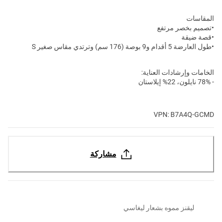
المقاسات
•تصميم بخصر مرتفع
•قصة ضيقة
•طول العارضة 5 أقدام و9 بوصة (176 سم) وترتدي مقاس صغير S
الخامات وإرشادات العناية:
- 78% نايلون، 22% إيلاستان
VPN: B7A4Q-GCMD
مشاركة
ليقنز مموه بشعار ليغاسي