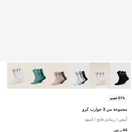
51% خصم
مجموعة من 3 جوارب كرو
أبيض / رمادي فاتح / أسود
44 ر.س