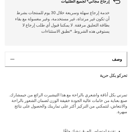
إرجاع مجاني* لجميع الطلبيات
خدمة إرجاع سهلة وسريعة خلال 30 يوم للمنتجات بشرط
أن تكون غير مرتداة، غير مستخدمة، وغير مغسولة مع بقاء
بطاقة التعليق مرفقة. لا يمكننا قبول أي طلب إرجاع لا
يستوفي هذه الشروط. *تطبق الاستثناءات
وصف
تحركو بكل حرية
تمرني بكل أناقة واشعري بالراحة مع هذا التيشيرت الرائع من جيمشارك.
صنع بعناية من خامات عالية الجودة خفيفة الوزن لضمان الشعور بالراحة
والانتعاش، لتتمكني من التركيز أكثر على تمارينك والحصول على نتائج
مبهرة.
تقنية امتصاص العرق تبقيك جافًا