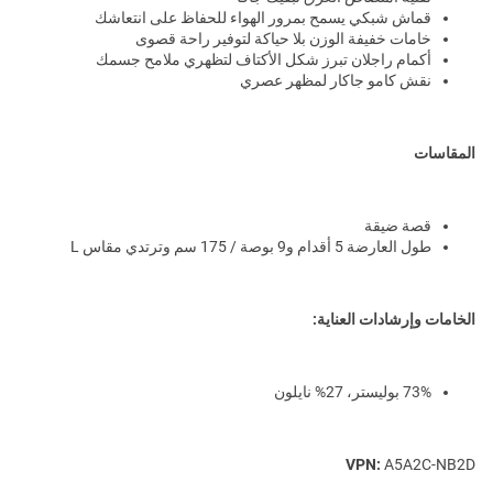
قماش شبكي يسمح بمرور الهواء للحفاظ على انتعاشك
خامات خفيفة الوزن بلا حياكة لتوفير راحة قصوى
أكمام راجلان تبرز شكل الأكتاف لتظهري ملامح جسمك
نقش كامو جاكار لمظهر عصري
المقاسات
قصة ضيقة
طول العارضة 5 أقدام و9 بوصة / 175 سم وترتدي مقاس L
الخامات وإرشادات العناية:
73% بوليستر، 27% نايلون
VPN:
A5A2C-NB2D