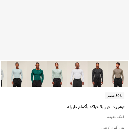
50% خصم
تيشيرت جيو بلا حياكة بأكمام طيولة
قصّة ضيقة
بني كتان / بني