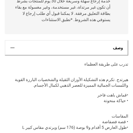
خدمة إرجاع سهلة وسريعة خلال 30 يوم للمنتجات بشرط
أن تكون غير مرتداة، غير مستخدمة، وغير مغسولة مع بقاء
بطاقة التعليق مرفقة. لا يمكننا قبول أي طلب إرجاع لا
يستوفي هذه الشروط. *تطبق الاستثناءات
وصف
تدرب على طريقة العظماء
هيرتدج. تكرم هذه التشكيلة الأوزان الثقيلة والشخصيات البارزة القوية
واللمسات الجمالية المميزة للعصر الذهبي لكمال الأجسام.
•قماش باهت فاخر
• حياكة منحوتة
المقاسات
• قصة فضفاضة
•طول العارض 5 أقدام و9 بوصة (176 سم) ويرتدي مقاس كبير L