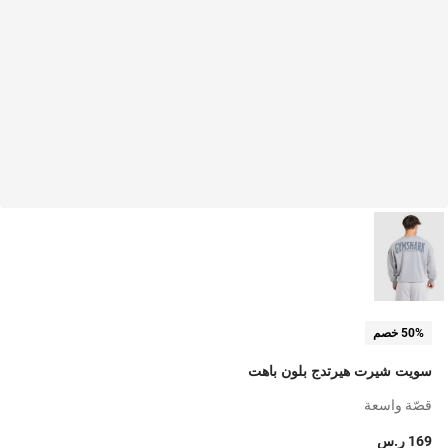
50% خصم
سويت شيرت هيرتدج بلون باهت
قصّة واسعة
169 ر.س