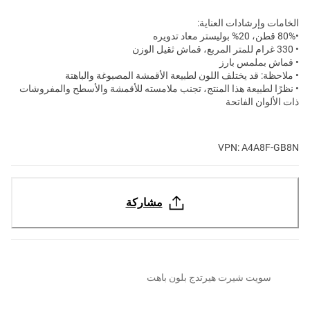
الخامات وإرشادات العناية:
•80% قطن، 20% بوليستر معاد تدويره
• 330 غرام للمتر المربع، قماش ثقيل الوزن
• قماش بملمس بارز
• ملاحظة: قد يختلف اللون لطبيعة الأقمشة المصبوغة والباهتة
• نظرًا لطبيعة هذا المنتج، تجنب ملامسته للأقمشة والأسطح والمفروشات
ذات الألوان الفاتحة
VPN: A4A8F-GB8N
مشاركة
سويت شيرت هيرتدج بلون باهت