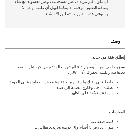
أن تكون غير مرتداة، غير مستخدمة، وغير مغسولة مع بقاء
بطاقة التعليق مرفقة. لا يمكننا قبول أي طلب إرجاع لا
يستوفي هذه الشروط. *تطبق الاستثناءات
وصف
إنطلق بثقة من جديد
تمتع بطلة رياضية أنيقة بارتداء التيشيرت المقدم من جيمشارك بقصة
فضفاضة ونقشة تحفزك لأداء عالي.
حافظ على دفئك واسترخِ براحة تامة مع هذا القماش عالي الجودة
لطلتك داخل وخارج الصالة الرياضية
نقشة غرافيكية على الظهر
المقاسات
قصة فضفاضة
طول العارض 5 أقدام و10 بوصة ويرتدي مقاس L