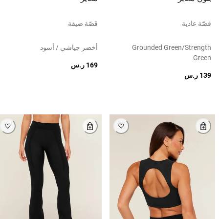
قصّة عادية
قصّة ضيقة
Grounded Green/strength
أخضر جياشي / أسود
Green
169 ر.س
139 ر.س