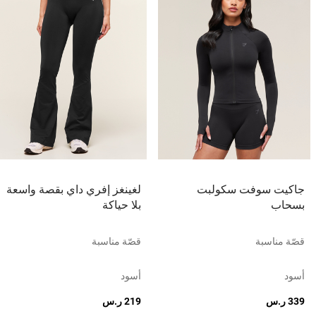
جاكيت سوفت سكولبت
لغينغز إفري داي بقصة واسعة
بسحاب
بلا حياكة
قصّة مناسبة
قصّة مناسبة
أسود
أسود
339 ر.س
219 ر.س