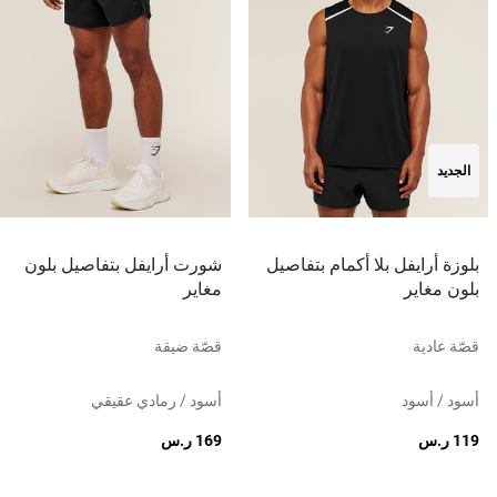
الجديد
بلوزة أرايفل بلا أكمام بتفاصيل
شورت أرايفل بتفاصيل بلون
بلون مغاير
مغاير
قصّة عادية
قصّة ضيقة
أسود / أسود
أسود / رمادي عقيقي
119 ر.س
169 ر.س