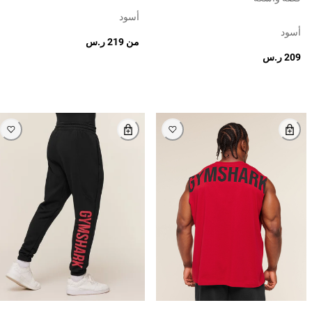
أسود
أسود
من
219 ر.س
209 ر.س