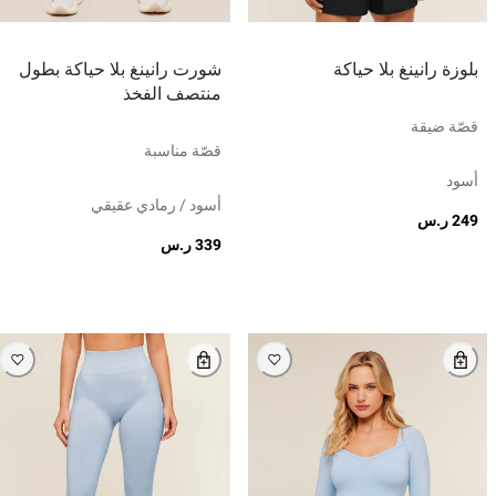
بلوزة رانينغ بلا حياكة
شورت رانينغ بلا حياكة بطول
منتصف الفخذ
قصّة ضيقة
قصّة مناسبة
أسود
أسود / رمادي عقيقي
249 ر.س
339 ر.س