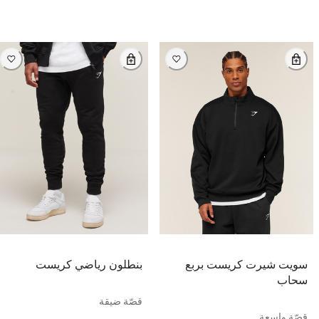
سويت شيرت كريست بربع
بنطلون رياضي كريست
سحاب
قصّة ضيقة
قصّة واسعة