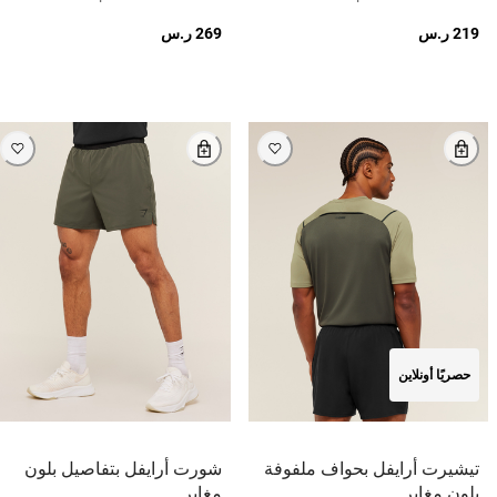
219 ر.س
269 ر.س
حصريًا أونلاين
تيشيرت أرايفل بحواف ملفوفة
شورت أرايفل بتفاصيل بلون
بلون مغاير
مغاير