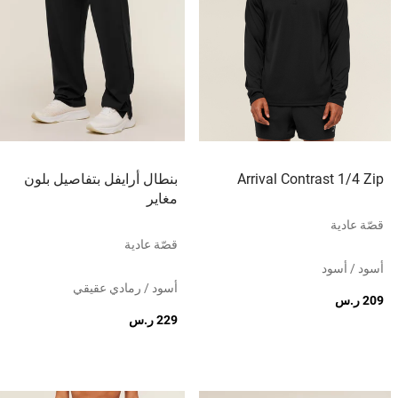
Arrival Contrast 1/4 Zip
بنطال أرايفل بتفاصيل بلون
مغاير
قصّة عادية
قصّة عادية
أسود / أسود
أسود / رمادي عقيقي
209 ر.س
229 ر.س