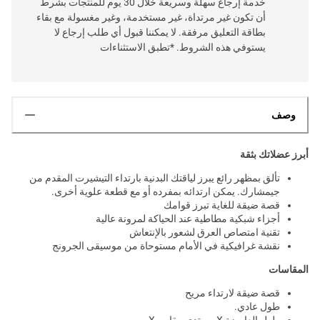
خدمة إرجاع سهلة وسريعة خلال 30 يوم للمنتجات بشرط
أن تكون غير مرتداة، غير مستخدمة، وغير مغسولة مع بقاء
بطاقة التعليق مرفقة. لا يمكننا قبول أي طلب إرجاع لا
يستوفي هذه الشروط. *تطبق الاستثناءات
وصف
أبرز عضلاتك بثقة
تألق بمظهر رائع يبرز لياقتك البدنية بارتداء التيشيرت المقدم من
جيمشارك. يمكن ارتدائه بمفرده أو مع قطعة علوية أخرى.
قصة ضيقة للغاية تبرز قوامك
أجزاء شبكية مطاطية عند الحياكة لمرونة عالية
تقنية امتصاص العرق لشعور بالإنتعاش
نقشة غرافيكية في الأمام مستوحاة من موسيقى الجرونج
المقاسات
قصة ضيقة لارتداء مريح
طول عادي.
طول العارضة X ويرتدي مقاس X.