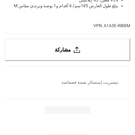
يبلغ طول العارض 185سم/ 6 أقدام و1 بوصة ويرتدي مقاس M
VPN: A1A3E-WBBM
مشاركة
تيشيريت إسنشالز بقصة فضفاضة