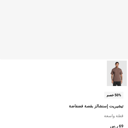
50% خصم
تيشيريت إسنشالز بقصة فضفاضة
قصّة واسعة
69 ر.س