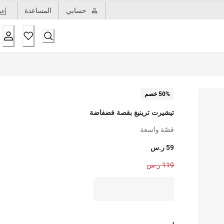
حسابي
المساعدة
عر
50% خصم
تيشيرت ترينيغ بقصة فضفاضة
قصّة واسعة
59 ر.س
119 ر.س