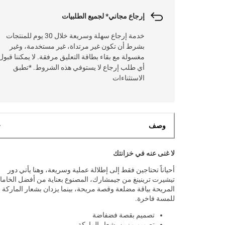
إرجاع مجاني* لجميع الطلبيات
خدمة إرجاع سهلة وسريعة خلال 30 يوم للمنتجات
بشرط أن تكون غير مرتداة، غير مستخدمة، وغير
مغسولة مع بقاء بطاقة التعليق مرفقة. لا يمكننا قبول
أي طلب إرجاع لا يستوفي هذه الشروط. *تطبق
الاستثناءات
وصف
لا غنى عنه في خزانتك
أحياناً تحتاجين فقط إلى إطلالة عملية وسريعة، وهنا يأتي دور
تيشيرت ترينينغ من جيمشارك، المصنوع بعناية من أفضل الخام
المريحة بياقة مضلعة وقصة مريحة، بينما يزدان بشعار الماركة
للمسة فاخرة.
تصميم بقصة فضفاضة
تصميم مزين بشعار الماركة