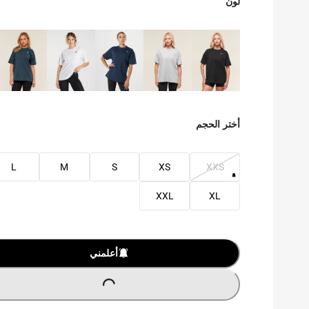
لون
أختر الحجم
L
M
S
XS
XXS
XXL
XL
O
A
D
I
N
G
.
.
L
.
أعلمني