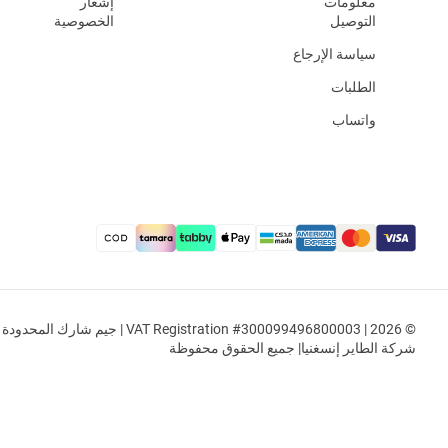
معلومات
إشعار
التوصيل
الخصوصية
سياسة الإرجاع
الطلبات
واتساب
© 2026 | VAT Registration #300099496800003 | جيم شار
شركة الطاير إنسغنيا| جميع الحقوق محفوظة