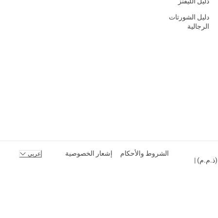
دليل الليقنز
دليل الشورتات
الرجالية
الشروط والأحكام
إشعار الخصوصية
عربي
ك المحدودة (ذ.م.م) |