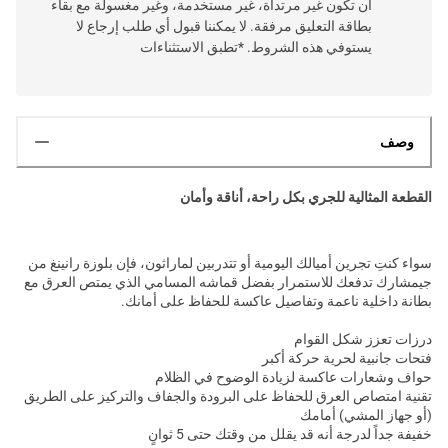
أن تكون غير مرتداة، غير مستخدمة، وغير مغسولة مع بقاء
بطاقة التعليق مرفقة. لا يمكننا قبول أي طلب إرجاع لا
يستوفي هذه الشروط. *تطبق الاستثناءات
وصف
القطعة المثالية للجري بكل راحة، أناقة وأمان
سواء كنتِ تجرين أميالك اليومية أو تتدربين لماراثون، فإن بلوزة رانينغ من
جيمشارك تدفعك للاستمرار بفضل قماشه المسامي الذي يمتص العرق مع
بطانة داخلية ناعمة وتفاصيل عاكسة للحفاظ على أمانك.
درزات تعزز شكل القوام
فتحات جانبية لحرية حركة أكبر
حواف وشعارات عاكسة لزيادة الوضوح في الظلام
تقنية امتصاص العرق للحفاظ على البرودة والجفاف والتركيز على الطريق
(أو جهاز المشي) أمامك
خفيفة جداً لدرجة أنه قد يقلل من وقتك حتى 5 ثوانٍ