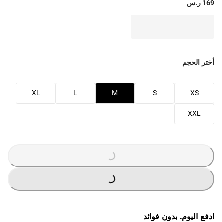
169 ر.س
أختر الحجم
XL
L
M
S
XS
XXL
G
.
G
.
L
O
A
D
I
N
.
.
ادفع اليوم. بدون فوائد
L
O
A
D
I
N
.
.