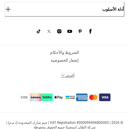
أدلة الأسلوب
الشروط والأحكام
إشعار الخصوصية
عربي
© 2026 | VAT Registration #300099496800003 | جيم شارك المحدودة (ذ.م.م) |
شركة الطاير إنسغنيا| جميع الحقوق محفوظة