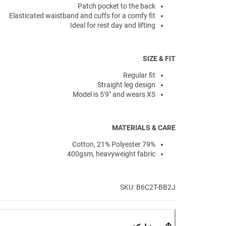
Patch pocket to the back
Elasticated waistband and cuffs for a comfy fit
Ideal for rest day and lifting
SIZE & FIT
Regular fit
Straight leg design
Model is 5'9" and wears XS
MATERIALS & CARE
79% Cotton, 21% Polyester
400gsm, heavyweight fabric
SKU: B6C2T-BB2J