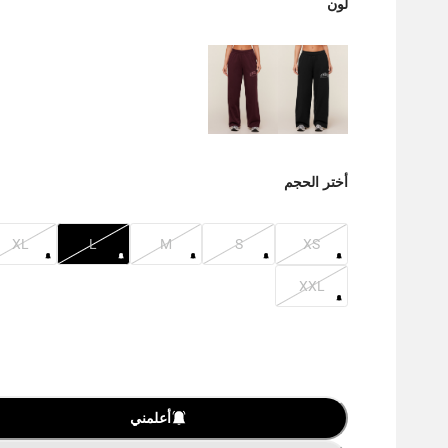
لون
أختر الحجم
XL
L
M
S
XS
XXL
أعلمني