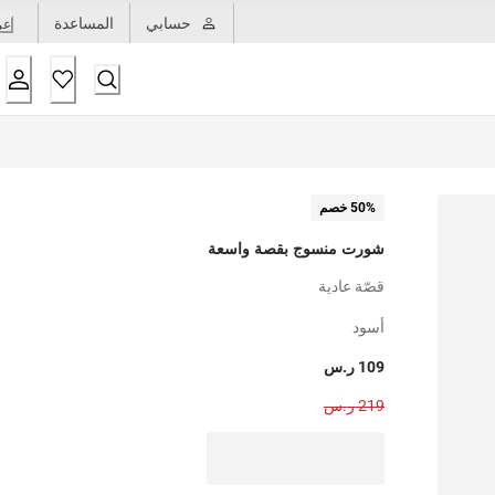
حسابي
المساعدة
عر
50% خصم
شورت منسوج بقصة واسعة
قصّة عادية
أسود
109 ر.س
219 ر.س