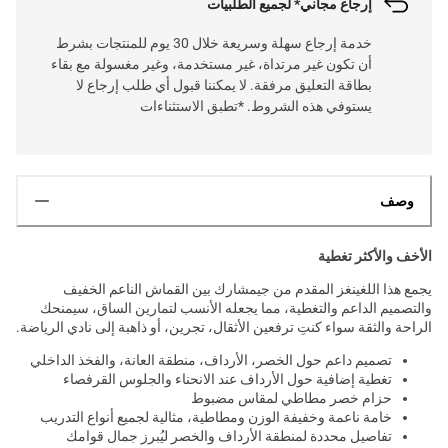
إرجاع مجاني* لجميع الطلبيات
خدمة إرجاع سهلة وسريعة خلال 30 يوم للمنتجات بشرط
أن تكون غير مرتداة، غير مستخدمة، وغير مغسولة مع بقاء
بطاقة التعليق مرفقة. لا يمكننا قبول أي طلب إرجاع لا
يستوفي هذه الشروط. *تطبق الاستثناءات
وصف
الأخف والأكثر تغطية
يجمع هذا اللغينغز المقدم من جيمشارك بين القماش الناعم الخفيف
والتصميم الداعم والتغطية، مما يجعله الأنسب لتمارين الساق، سيمنحك
الراحة والثقة سواء كنتِ ترفعين الأثقال، تجرين، أو ذاهبة إلى نادي الرياضة.
تصميم داعم حول الخصر، الأرداف، منطقة العانة، والفخذ الداخلي
تغطية إضافية حول الأرداف عند الانحناء والجلوس القرفصاء
حزام خصر مطاطي لمقاس مضبوط
خامة ناعمة وخفيفة الوزن ومطاطية، مثالية لجميع أنواع التدريب
تفاصيل محددة لمنطقة الأرداف والخصر ليُبرز جمال قوامك