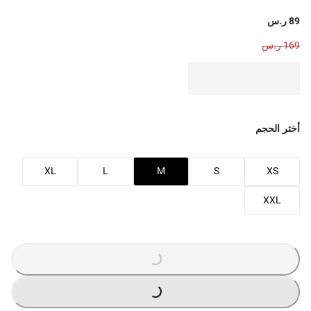
89 ر.س
169 ر.س
أختر الحجم
XL
L
M
S
XS
XXL
G
.
L
O
A
D
I
N
.
.