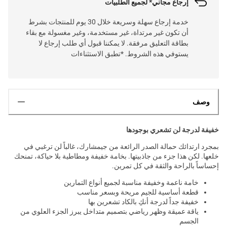
إرجاع مجاني* لجميع الطلبيات
خدمة إرجاع سهلة وسريعة خلال 30 يوم للمنتجات بشرط
أن تكون غير مرتداة، غير مستخدمة، وغير مغسولة مع بقاء
بطاقة التعليق مرفقة. لا يمكننا قبول أي طلب إرجاع لا
يستوفي هذه الشروط. *تطبق الاستثناءات
وصف
خفيفة لدرجة لن تشعري بوجودها
بمجرد ارتدائك حمالة الصدر الرائعة من جيمشارك، غالباً لن ترغبي في
خلعها. لكن هذا جزء من جاذبيتها. بخامة خفيفة ومطاطية بلا حياكة، تمنحك
إحساساً بالراحة والثقة في كل تمرين.
خامة ناعمة وخفيفة مناسبة لجميع أنواع التمارين
قطعة أساسية للجيم مريحة وبسعر مناسب
خفيفة جداً لدرجة أنكِ بالكاد تشعرين بها
ياقة عميقة وظهر رياضي بتصميم متداخل يبرز الجزء العلوي من
الجسم