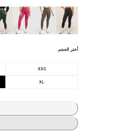
أختر الحجم
XXS
XL