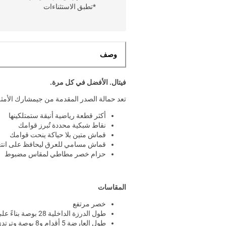
*تطبق الاستثناءات
وصف
فيتال. الأفضل في كل مرة.
تعد حمالة الصدر المقدمة من جيمشارك الأمثل
أكثر قطعة رياضية أنيقة ستمتلكينها
نقاط شبكية محددة تُبرز قوامك
قماش متين بلا حياكة ينحت قوامك
قماش مسامي للعرق ليحافظ على انت
حزام خصر مطاطي لمقاس مضبوط
المقاسات
خصر مرتفع
طول الدرزة الداخلية 28 بوصة بناءً على المقاس M
طول العارضة 5 أقدام و8 بوصة وترتدي المقاس S