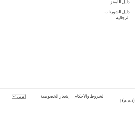
دليل الليقنز
دليل الشورتات
الرجالية
الشروط والأحكام
إشعار الخصوصية
عربي
ك المحدودة (ذ.م.م) |