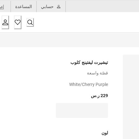
حسابي
المساعدة
عر
تيشيرت ليفتينج كلوب
قصّة واسعة
White/cherry Purple
229 ر.س
لون