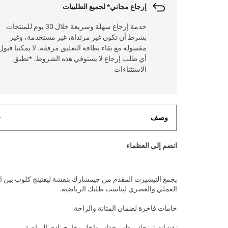
إرجاع مجاني* لجميع الطلبيات
خدمة إرجاع سهلة وسريعة خلال 30 يوم للمنتجات
بشرط أن تكون غير مرتداة، غير مستخدمة، وغير
مغسولة مع بقاء بطاقة التعليق مرفقة. لا يمكننا قبول
أي طلب إرجاع لا يستوفي هذه الشروط. *تطبق
الاستثناءات
وصف
انضم إلى العظماء
يجمع التيشيرت المقدم من جيمشارك بنقشة ليفتينج كلوب بين ال
العملي والعصري ليناسب طلتك الرياضية.
خامات فاخرة لضمان المتانة والراحة
نقشات تمنحك مظهر جذاب داخل وخارج نادي الرياضة