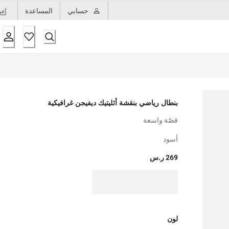
حسابي
المساعدة
عر
بنطال رياضي بنقشة أثليتيك ديفيجن غرافيكية
قصّة واسعة
أسود
269 ر.س
لون