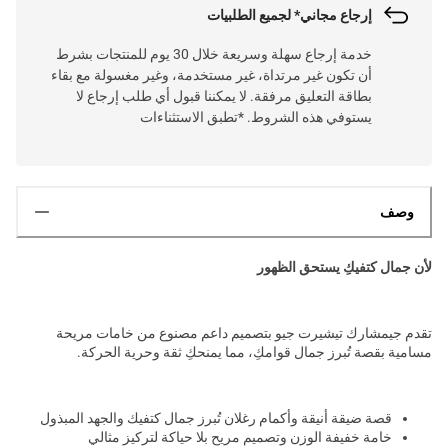
إرجاع مجاني* لجميع الطلبيات
خدمة إرجاع سهلة وسريعة خلال 30 يوم للمنتجات بشرط
أن تكون غير مرتداة، غير مستخدمة، وغير مغسولة مع بقاء
بطاقة التعليق مرفقة. لا يمكننا قبول أي طلب إرجاع لا
يستوفي هذه الشروط. *تطبق الاستثناءات
وصف
لأن جمال كتفيكِ يستحق الظهور
تقدم جيمشارك تيشيرت جيو بتصميم داعم مصنوع من خامات مريحة
مسامية بقصة تُبرز جمال قوامكِ، مما يمنحكِ ثقة وحرية الحركة.
قصة ضيقة أنيقة وأكمام رغلان تُبرز جمال كتفيك والجهد المبذول
خامة خفيفة الوزن وتصميم مريح بلا حياكة لتركيز مثالي