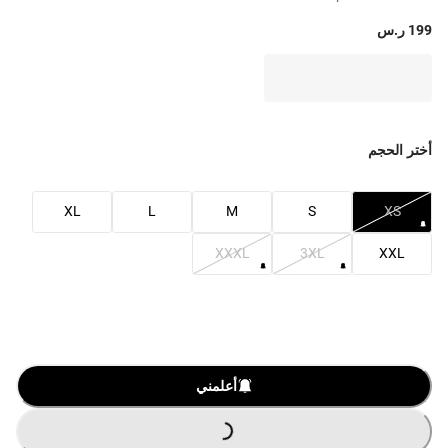
199 ر.س
أختر الحجم
XL
L
M
S
XS
XXXL
3XL
XXL
أعلمني