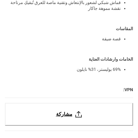
قماش شبكي لشعور بالإنتعاش وتقنية ماصة للعرق تُبقيكِ مرتاحة
نقشة مموهة جاكار
المقاسات
قصة ضيقة
الخامات وارشادات العناية
69% بوليستر، 31% نايلون
VPN:
مشاركة