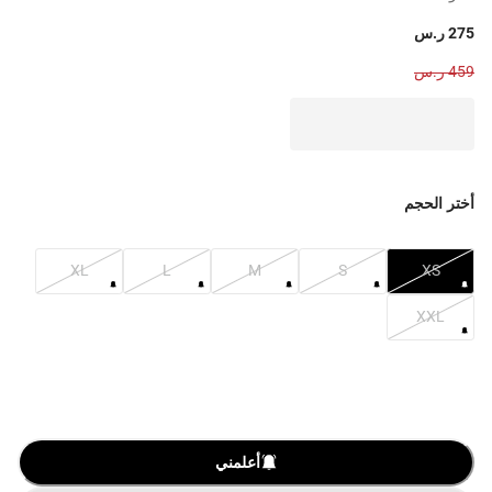
275 ر.س
459 ر.س
أختر الحجم
XL
L
M
S
XS
XXL
أعلمني