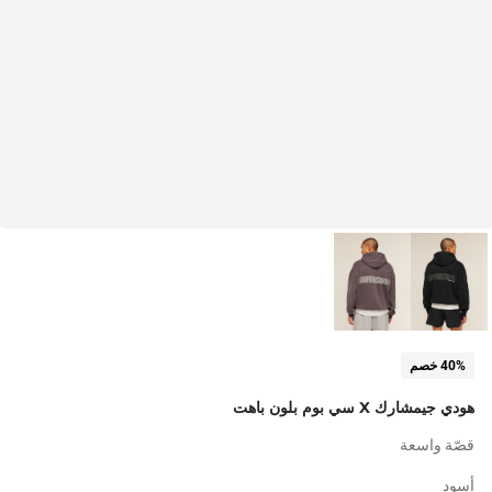
40% خصم
هودي جيمشارك X سي بوم بلون باهت
قصّة واسعة
أسود