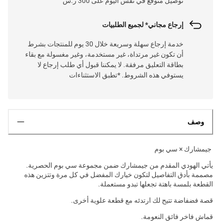
توصيل متوقع في نفس اليوم على 300 ر.س
إرجاع مجاني* لجميع الطلبيات
خدمة إرجاع سهلة وسريعة خلال 30 يوم للمنتجات بشرط
أن تكون غير مرتداة، غير مستخدمة، وغير مغسولة مع بقاء
بطاقة التعليق مرفقة. لا يمكننا قبول أي طلب إرجاع لا
يستوفي هذه الشروط. *تطبق الاستثناءات
وصف
جيمشارك × سي بوم
يأتي الهودي المقدم من جيمشارك ضمن مجموعة سي بوم الحصرية.
مصممة بأدق التفاصيل لتكون خيارك المفضل في كل مرة وتتزين هذه
القطعة بلمسة باهتة تجعلها تبدو مستعملة.
قصة فضفاضة تتيح لك ارتدئه مع قطعة علوية أخرى.
قماش فاخر فائق النعومة.