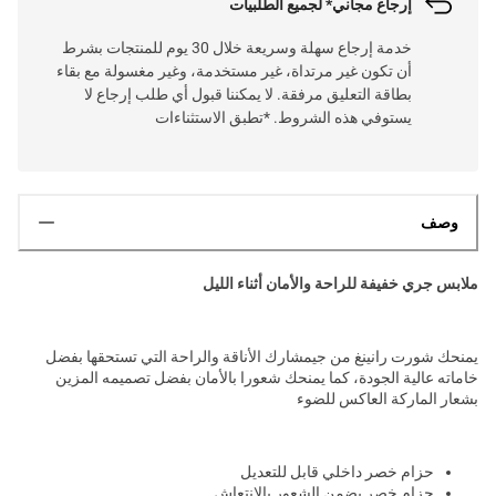
إرجاع مجاني* لجميع الطلبيات
خدمة إرجاع سهلة وسريعة خلال 30 يوم للمنتجات بشرط
أن تكون غير مرتداة، غير مستخدمة، وغير مغسولة مع بقاء
بطاقة التعليق مرفقة. لا يمكننا قبول أي طلب إرجاع لا
يستوفي هذه الشروط. *تطبق الاستثناءات
وصف
ملابس جري خفيفة للراحة والأمان أثناء الليل
يمنحك شورت رانينغ من جيمشارك الأناقة والراحة التي تستحقها بفضل
خاماته عالية الجودة، كما يمنحك شعورا بالأمان بفضل تصميمه المزين
بشعار الماركة العاكس للضوء
حزام خصر داخلي قابل للتعديل
حزام خصر يضمن الشعور بالانتعاش