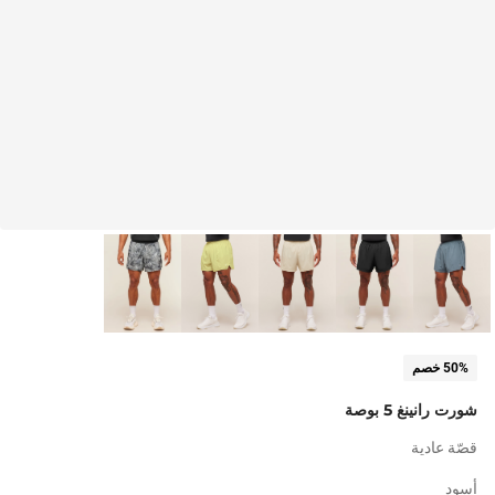
50% خصم
شورت رانينغ 5 بوصة
قصّة عادية
أسود