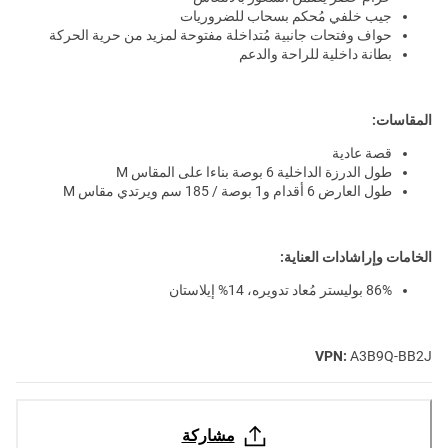
جيب خلفي مُحكم بسحاب للضروريات
حواف وفتحات جانبية مُتداخلة مفتوحة لمزيد من حرية الحركة
بطانة داخلية للراحة والدعم
المقاسات:
قصة عادية
طول الدرزة الداخلية 6 بوصة بناءا على المقاس M
طول العارض 6 أقدام و1 بوصة / 185 سم ويرتدي مقاس M
الخامات وإراشادات العناية:
86% بوليستر مُعاد تدويره، 14% إيلاستان
VPN:
A3B9Q-BB2J
مشاركة