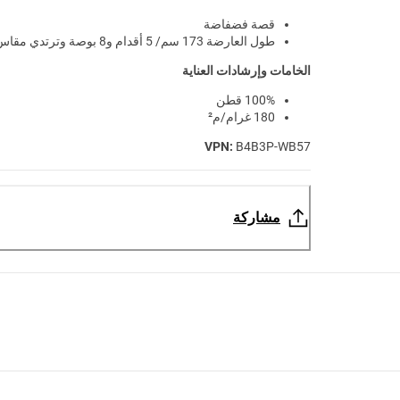
قصة فضفاضة
طول العارضة 173 سم/ 5 أقدام و8 بوصة وترتدي مقاس XS
الخامات وإرشادات العناية
100% قطن
180 غرام/م²
VPN:
B4B3P-WB57
مشاركة