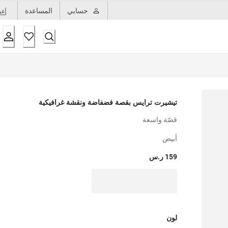
حسابي
المساعدة
عر
تيشيرت ترايس بقصة فضفاضة ونقشة غرافيكية
قصّة واسعة
أبيض
159 ر.س
لون