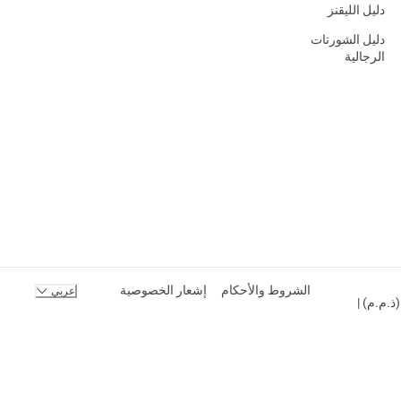
دليل الليقنز
دليل الشورتات
الرجالية
الشروط والأحكام
إشعار الخصوصية
عربي
ك المحدودة (ذ.م.م) |