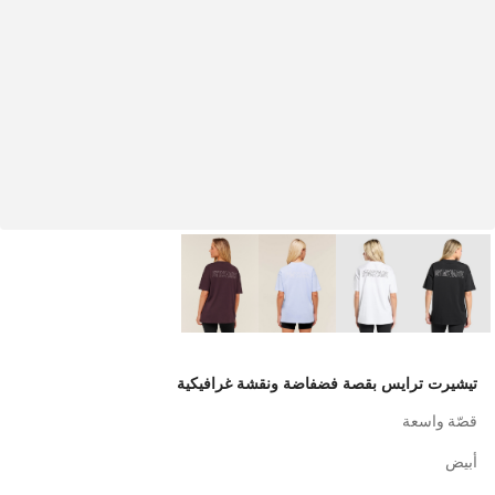
تيشيرت ترايس بقصة فضفاضة ونقشة غرافيكية
قصّة واسعة
أبيض