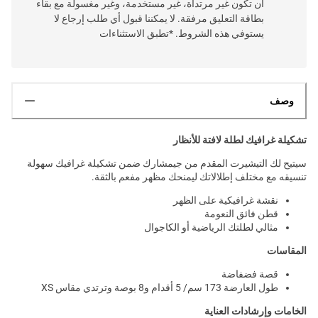
أن تكون غير مرتداة، غير مستخدمة، وغير مغسولة مع بقاء
بطاقة التعليق مرفقة. لا يمكننا قبول أي طلب إرجاع لا
يستوفي هذه الشروط. *تطبق الاستثناءات
وصف
تشكيلة غرافيك لطلة لافتة للأنظار
سيتيح لك التيشيرت المقدم من جيمشارك ضمن تشكيلة غرافيك سهولة
تنسيقه مع مختلف إطلالاتك ليمنحك مظهر مفعم بالثقة.
نقشة غرافيكية على الظهر
قطن فائق النعومة
مثالي لطلتك الرياضية أو الكاجوال
المقاسات
قصة فضفاضة
طول العارضة 173 سم/ 5 أقدام و8 بوصة وترتدي مقاس XS
الخامات وإرشادات العناية