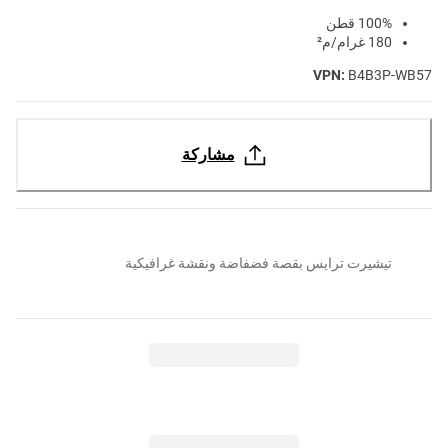
100% قطن
180 غرام/م²
VPN:
B4B3P-WB57
مشاركة
تيشيرت ترايس بقصة فضفاضة ونقشة غرافيكية