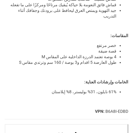
قماش فائق النعومة بلا حياكة يُبقيك مرتاحًا ومركزًا على ما تفعله
جيد التهوية ويمتص العرق ليحافظ على برودتك وجفافك أثناء
التدريب
المقاسات:
خصر مرتفع
قصة ضيقة
4 بوصة تعتمد الدرزة الداخلية على المقاس M
طول العارضة 5 اقدام و3 بوصة / 160 سم وترتدي مقاس S
الخامات وإرشادات العناية:
61% نايلون، 31% بوليستر، 8% إيلاستان
VPN:
B6A8I-EDBD