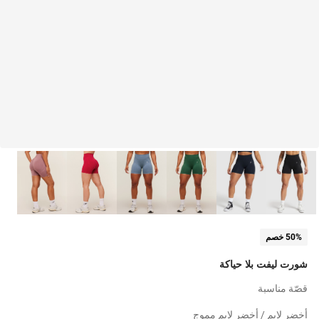
50% خصم
شورت ليفت بلا حياكة
قصّة مناسبة
أخضر لايم / أخضر لايم مموج