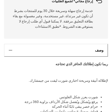
إرجاع مجاني* لجميع الطلبيات
خدمة إرجاع سهلة وسريعة خلال 30 يوم للمنتجات بشرط
أن تكون غير مرتداة، غير مستخدمة، وغير مغسولة مع بقاء
بطاقة التعليق مرفقة. لا يمكننا قبول أي طلب إرجاع لا
يستوفي هذه الشروط. *تطبق الاستثناءات
وصف
ربما تكون إطلالتك الحافز الذي تحتاجه
لإطلالة أنيقة ومريحة اختاري شورت ليفت من جيمشارك.
شورت يعزز شكل الغلوتس
يرفع ويُشكل ويُفصل شكل الأرداف بزاوية 360 درجة
حزام خصر يبقى ثابتًا أثناء الحركة
قماش سميك = مناسب لتمارين السكوات