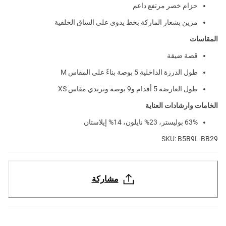
حزام خصر مرتفع داعم
مزين بشعار الماركة بخط يدوي على الساق الخلفية
المقاسات
قصة ضيقة
طول الدرزة الداخلية 5 بوصة بناءً على المقاس M
طول العارضة 5 أقدام و9 بوصة وترتدي مقاس XS
الخامات وارشادات العناية
63% بوليستر، 23% نايلون، 14% إيلاستان
SKU: B5B9L-BB29
مشاركة