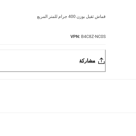
قماش ثقيل بوزن 400 جرام للمتر المربع
VPN:
B4C8Z-NC0S
مشاركة