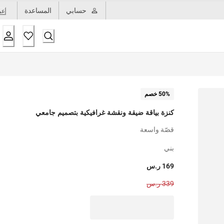
حسابي
المساعدة
عر
50% خصم
كنزة بياقة ضيقة ونقشة غرافيكية بتصميم جامعي
قصّة واسعة
بني
169 ر.س
339 ر.س