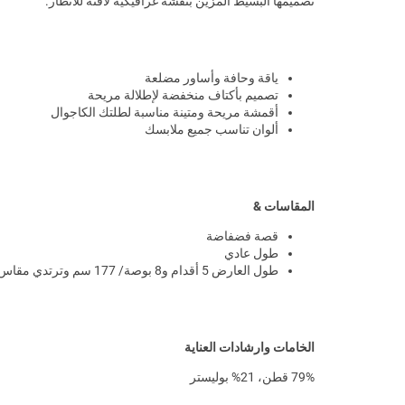
تصميمها البسيط المزين بنقشة غرافيكية لافتة للأنظار.
ياقة وحافة وأساور مضلعة
تصميم بأكتاف منخفضة لإطلالة مريحة
أقمشة مريحة ومتينة مناسبة لطلتك الكاجوال
ألوان تناسب جميع ملابسك
المقاسات &
قصة فضفاضة
طول عادي
طول العارض 5 أقدام و8 بوصة/ 177 سم وترتدي مقاس XS
الخامات وارشادات العناية
79% قطن، 21% بوليستر