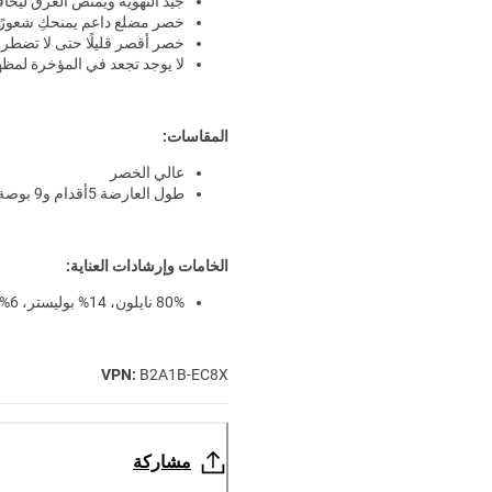
جيد التهوية ويمتص العرق ليحا
خصر مضلع داعم يمنحكِ شعورًا 
خصر أقصر قليلًا حتى لا تضطر
لا يوجد تجعد في المؤخرة لمظهر
المقاسات:
عالي الخصر
طول العارضة 5أقدام و9 بوصة / 175 سم وترتدي مقاس XS
الخامات وإرشادات العناية:
80% نايلون، 14% بوليستر، 6% إيلاستان
VPN:
B2A1B-EC8X
مشاركة