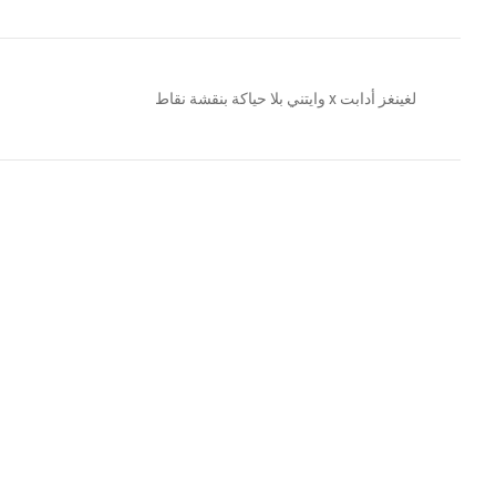
لغينغز أدابت x وايتني بلا حياكة بنقشة نقاط