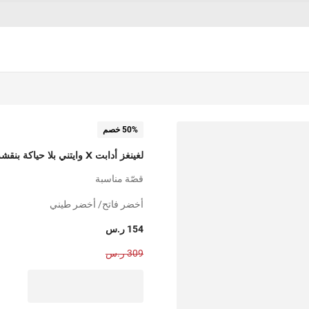
50% خصم
لغينغز أدابت X وايتني بلا حياكة بنقشة نقاط
قصّة مناسبة
أخضر فاتح/ أخضر طيني
154 ر.س
309 ر.س