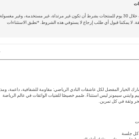
ات
خدمة إرجاع سهلة وسريعة خلال 30 يوم للمنتجات بشرط أن تكون غير مرتداة، غير مستخدمة، وغير مغسولة
قة. لا يمكننا قبول أي طلب إرجاع لا يستوفي هذه الشروط. *تطبق الاستثناءات
رك الخيار المفضل لكل عاشقات النادي الرياضي: مقاومة للشفافية، داعمة، ومذ
يم وايتني سيمونز ليس استثناءً. صُمم خصيصًا للفتيات الواثقات في عالم الرياضة
خر وثقة في كل تمرين.
ت
 كل جلسة