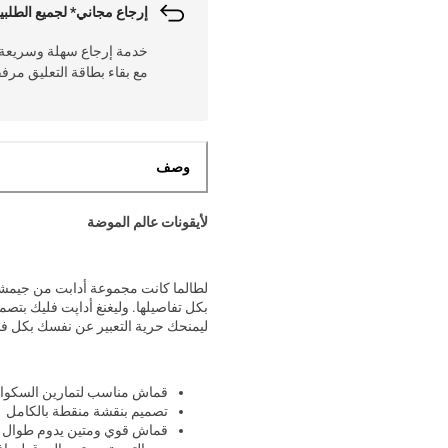
إرجاع مجاني* لجميع الطلبي
مع بقاء بطاقة التعليق مرف
وصف
لأيقونات عالم الموضة
لطالما كانت مجموعة أدابت من جيمشا
بكل تفاصيلها. وليغنغ أداپت فليك بتصم
ليمنحك حرية التعبير عن نفسك بكل ف
قماش مناسب لتمارين السكوا
تصميم بنقشة منقطة بالكامل
قماش قوي ومتين يدوم طوال