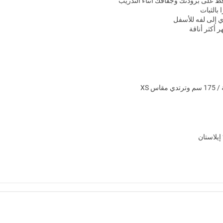
فظ على برودتك وجفافك أثناء التدريب
بالثبات
ي إلى لفه للأسفل
 أكثر أناقة