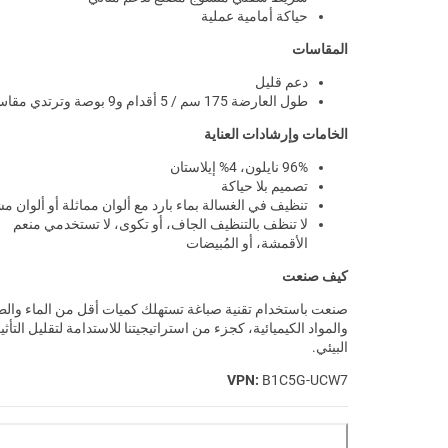
حياكة أمامية عملية
المقاسات
دعم قليل
طول العارضة 175 سم / 5 أقدام و9 بوصة وترتدي مقاس S
الخامات وإرشادات العناية
96% نايلون، 4% إيلاستان
تصميم بلا حياكة
تنظيف في الغسالة بماء بارد مع ألوان مماثلة أو ألوان مش
لا تنظف بالتنظيف الجاف، أو تكوى، لا تستخدمي منعم
الأقمشة، أو المُبيضات
كيف صنعت
صنعت باستخدام تقنية صباغة تستهلك كميات أقل من الماء والط
والمواد الكيميائية، كجزء من استراتيجيتنا للاستدامة لتقليل التأثي
البيئي.
VPN:
B1C5G-UCW7