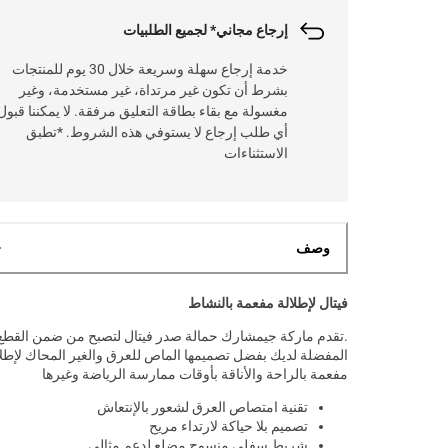
إرجاع مجاني* لجميع الطلبيات
خدمة إرجاع سهلة وسريعة خلال 30 يوم للمنتجات
بشرط أن تكون غير مرتداة، غير مستخدمة، وغير
مغسولة مع بقاء بطاقة التعليق مرفقة. لا يمكننا قبول
أي طلب إرجاع لا يستوفي هذه الشروط. *تطبق
الاستثناءات
وصف
فيتال لإطلالة مفعمة بالنشاط
.تقدم ماركة جيمشارك حمالة صدر فيتال لتصبح من ضمن القطع
المفضلة لديك بفضل تصميمها الماص للعرق والغير المحاك لإطلا
مفعمة بالراحة والأناقة بأوقات ممارسة الرياضة وغيرها
تقنية امتصاص العرق لشعور بالإنتعاش
تصميم بلا حياكة لارتداء مريح
شريط سفلي منسوج مضلع لدعم مثالي