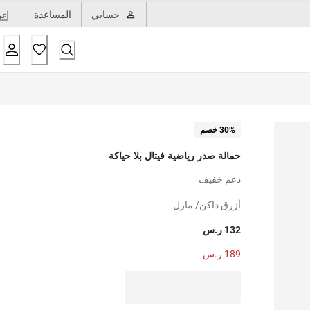
حسابي
المساعدة
عر
30% خصم
حمالة صدر رياضية فيتال بلا حياكة
دعم خفيف
أزرق داكن/ مارل
132 ر.س
189 ر.س