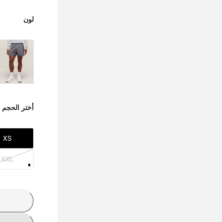
لون
أختر الحجم
XS
XXL