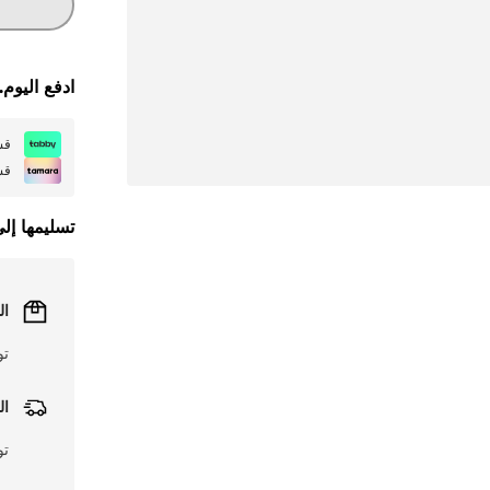
ادفع اليوم.
قسمها
قسمها
تسليمها إل
ال
تو
ال
تو