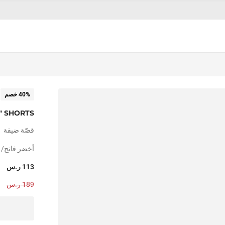
40% خصم
" SHORTS
قصّة ضيقة
أخضر فاتح/
113 ر.س
189 ر.س