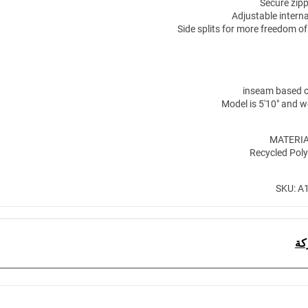
Secure zip
Adjustable intern
Side splits for more freedom 
Model is 5'10" and w
MATERIA
SKU: A
كة