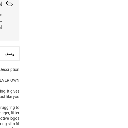
إر
مس
إر
وصف
Description
 EVER OWN
ng, it gives
just like you.
ruggling to
nger, fitter
ective logos
ring slim fit