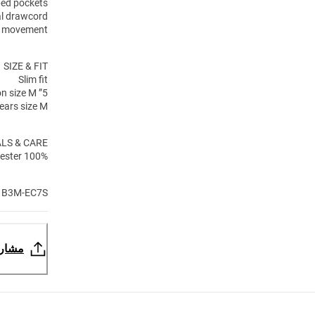
ped pockets
al drawcord
of movement
SIZE & FIT
Slim fit
5” inseam based on size M
ears size M
LS & CARE
100% Recycled Polyester
1B3M-EC7S
مشار