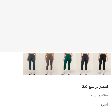
لغيغنز تراينينغ 2.0
قصّة مناسبة
أسود