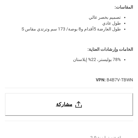
المقاسات:
تصميم بخصر عالي
طول عادي
طول العارضة 5أقدام و8 بوصة/ 173 سم وترتدي مقاس S
الخامات وإرشادات العناية:
78% بوليستر، 22% إيلاستان
VPN:
B4B7V-TBWN
مشاركة
لغيغنز تراينينغ 2.0