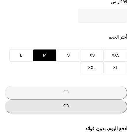
299 ر.س
أختر الحجم
L
M
S
XS
XXS
XXL
XL
LOADING
...
LOADING
...
ادفع اليوم. بدون فوائد