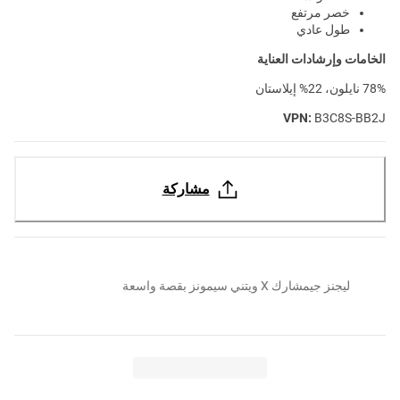
خصر مرتفع
طول عادي
الخامات وإرشادات العناية
78% نايلون، 22% إيلاستان
VPN:
B3C8S-BB2J
مشاركة
ليجنز جيمشارك X ويتني سيمونز بقصة واسعة