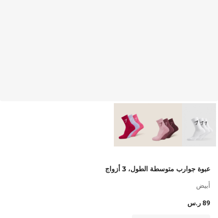
عبوة جوارب متوسطة الطول، 3 أزواج
أبيض
89 ر.س