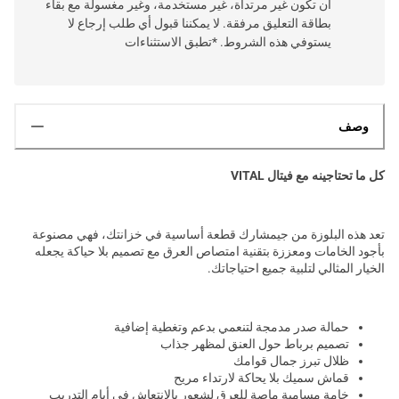
أن تكون غير مرتداة، غير مستخدمة، وغير مغسولة مع بقاء
بطاقة التعليق مرفقة. لا يمكننا قبول أي طلب إرجاع لا
يستوفي هذه الشروط. *تطبق الاستثناءات
وصف
كل ما تحتاجينه مع فيتال VITAL
تعد هذه البلوزة من جيمشارك قطعة أساسية في خزانتك، فهي مصنوعة
بأجود الخامات ومعززة بتقنية امتصاص العرق مع تصميم بلا حياكة يجعله
الخيار المثالي لتلبية جميع احتياجاتك.
حمالة صدر مدمجة لتنعمي بدعم وتغطية إضافية
تصميم برباط حول العنق لمظهر جذاب
ظلال تبرز جمال قوامك
قماش سميك بلا يحاكة لارتداء مريح
خامة مسامية ماصة للعرق لشعور بالإنتعاش في أيام التدريب