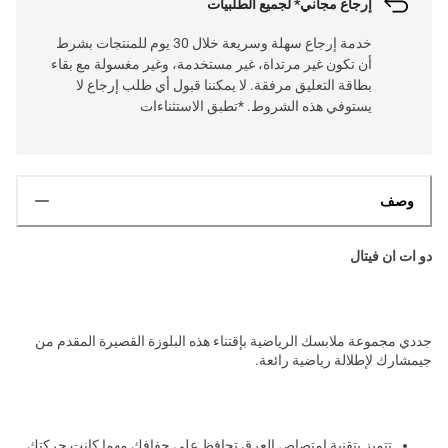
إرجاع مجاني* لجميع الطلبيات
خدمة إرجاع سهلة وسريعة خلال 30 يوم للمنتجات بشرط
أن تكون غير مرتداة، غير مستخدمة، وغير مغسولة مع بقاء
بطاقة التعليق مرفقة. لا يمكننا قبول أي طلب إرجاع لا
يستوفي هذه الشروط. *تطبق الاستثناءات
وصف
دو ات ان فيتال
جددي مجموعة ملابسك الرياضية بإقتناء هذه البلوزة القصيرة المقدم من
جيمشارك لإطلالة رياضية رائعة.
تتميز بتقنية امتصاص العرق تحافظ على جفافك مهما كانت حركتكِ