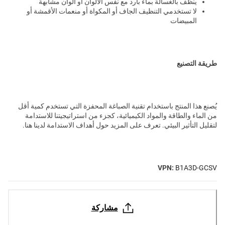
ينظف بالغسالة بماء بارد مع نفس الألوان أو ألوان مشابهة
لا تستخدمي التنظيف الجاف أو المكواة أو منعمات الأقمشة أو
المبيضات
طريقة التصنيع
يُصنع هذا المنتج باستخدام تقنية الصباغة المحفزة التي تستخدم كمية أقل
من الماء والطاقة والمواد الكيميائية، كجزء من استراتيجيتنا للاستدامة
لتقليل التأثير البيئي. تعرف على المزيد حول أهداف الاستدامة لدينا
هنا
.
VPN:
B1A3D-GCSV
مشاركة