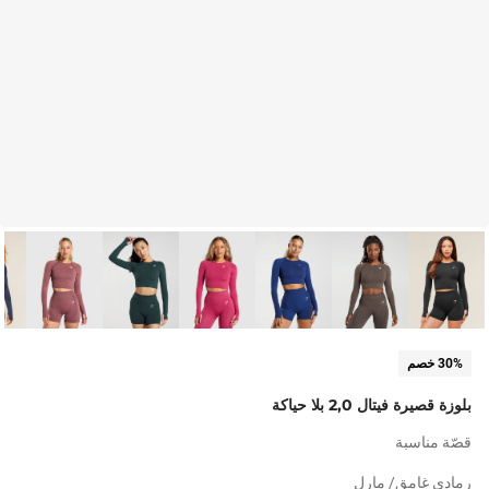
30% خصم
بلوزة قصيرة فيتال 2,0 بلا حياكة
قصّة مناسبة
رمادي غامق/ مارل