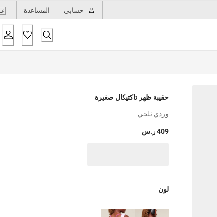
حسابي
المساعدة
عر
حقيبة ظهر تاكتيكال صغيرة
وردي ثلجي
409 ر.س
لون