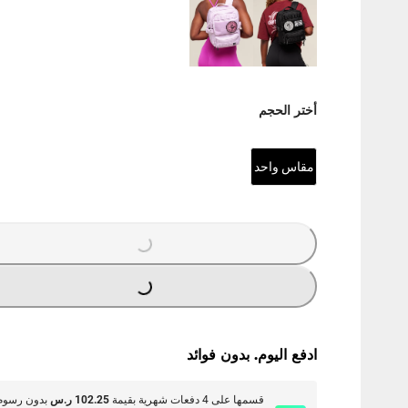
أختر الحجم
مقاس واحد
O
A
D
I
N
G
.
.
L
.
O
A
D
I
N
G
.
.
L
.
ادفع اليوم. بدون فوائد
قسمها على 4 دفعات شهرية بقيمة
102.25 ر.س
بدون رسوم