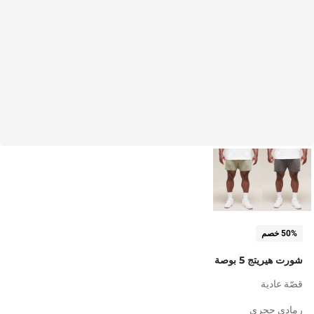
50% خصم
شورت هيريتج 5 بوصة
قصّة عادية
رمادي حجري