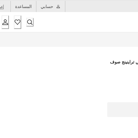
حسابي
المساعدة
عر
 تراينينج صوف