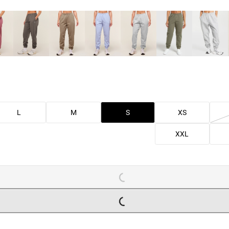
L
M
S
XS
XXL
LOADING...
LOADING...