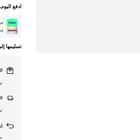
ادفع اليوم.
قسمها
قسمها
تسليمها إل
ال
تو
ال
تو
إر