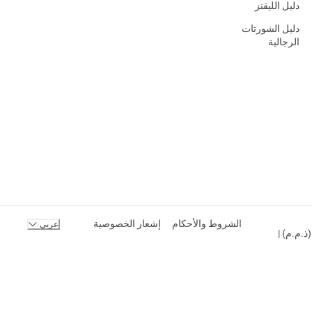
دليل الليقنز
دليل الشورتات
الرجالية
الشروط والأحكام
إشعار الخصوصية
عربي
ك المحدودة (ذ.م.م) |