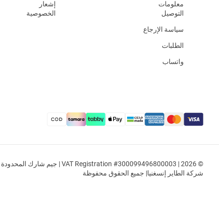
معلومات
إشعار
التوصيل
الخصوصية
سياسة الإرجاع
الطلبات
واتساب
© 2026 | VAT Registration #300099496800003 | جيم شار
شركة الطاير إنسغنيا| جميع الحقوق محفوظة