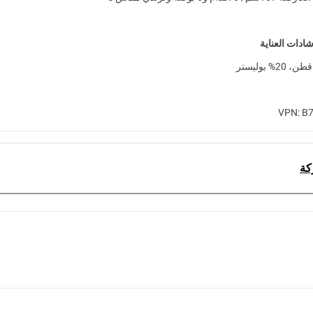
ادات العناية
VPN: B
كة