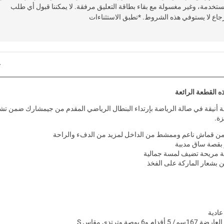
تخدمة، وغير مغسولة مع بقاء بطاقة التعليق مرفقة. لا يمكننا قبول أي طلب
جاع لا يستوفي هذه الشروط. *تطبق الاستثناءات
ه القطعة الرائعة
ة أنيقة في صالة الرياضة بإرتداء البنطال الرياضي المقدم من جيمشارك ضمن تش
زة.
ن قماش ناعم وممشط من الداخل لمزيد من الدفء والراحة
 بقصة ساق مدببة
 مريحة تضيف لمسة جمالية
ن بشعار الماركة على الفخذ
عادية
/ 5 أقدام و6 بوصة وترتدي مقاس S