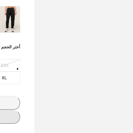
أختر الحجم
XXS
XL