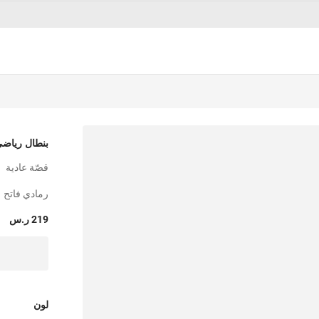
بنطال رياضي
قصّة عادية
رمادي فاتح
219 ر.س
لون