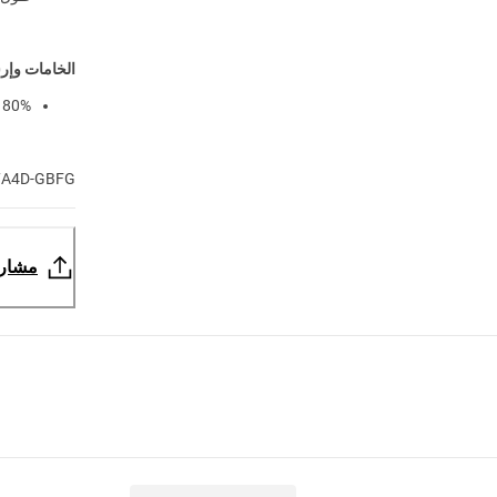
الخامات وإرش
80% قطن، 20% بوليستر
7A4D-GBFG
مشار