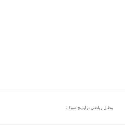
بنطال رياضي تراينينج صوف