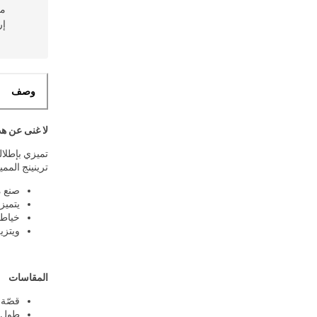
مس
إر
وصف
لا غنى عن هذ
تميزي بإطلال
ترينينج الممي
صنع م
يتميز
خياطة
ويتزي
المقاسات
قصّة 
طول العارضة 167سم