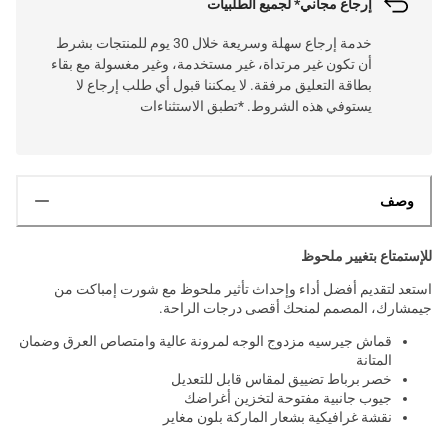
إرجاع مجاني* لجميع الطلبيات
خدمة إرجاع سهلة وسريعة خلال 30 يوم للمنتجات بشرط
أن تكون غير مرتداة، غير مستخدمة، وغير مغسولة مع بقاء
بطاقة التعليق مرفقة. لا يمكننا قبول أي طلب إرجاع لا
يستوفي هذه الشروط. *تطبق الاستثناءات
وصف
للإستمتاع بتغيير ملحوظ
استعد لتقديم أفضل أداء وإحداث تأثير ملحوظ مع شورت إمباكت من
جيمشارك، المصمم لمنحك أقصى درجات الراحة.
قماش جيرسيه مزدوج الوجه لمرونة عالية وامتصاص العرق وضمان
المتانة
خصر برباط تضييق لمقاس قابل للتعديل
جيوب جانبية مفتوحة لتخزين أغراضك
نقشة غرافيكية بشعار الماركة بلون مغاير