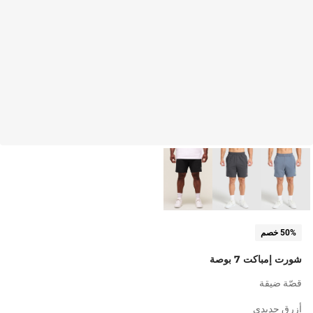
50% خصم
شورت إمباكت 7 بوصة
قصّة ضيقة
أزرق حديدي