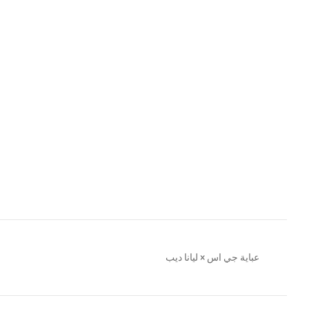
عباية جي اس × ليانا ديب