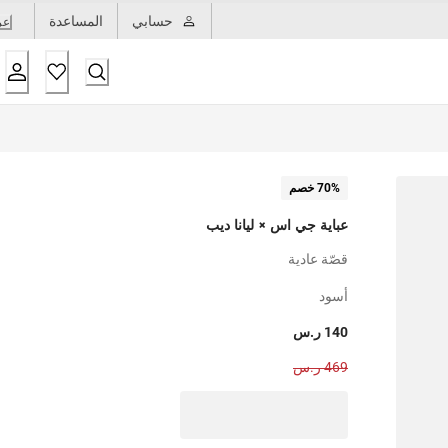
حسابي
المساعدة
عر
70% خصم
عباية جي اس × ليانا ديب
قصّة عادية
أسود
140 ر.س
469 ر.س