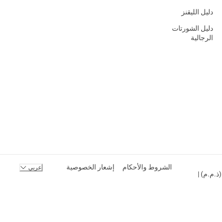
دليل الليقنز
دليل الشورتات
الرجالية
الشروط والأحكام
إشعار الخصوصية
عربي
ك المحدودة (ذ.م.م) |