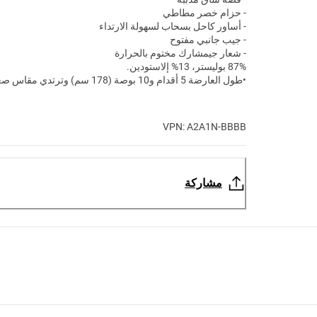
- حزام خصر مطاطي
- أساور كاحل بسحاب لسهولة الارتداء
- جيب جانبي مفتوح
- شعار جيمشارك مختوم بالحرارة
87% بوليستر، 13% إلاستودين.
•طول العارضة
5 أقدام و10 بوصة (178 سم) وترتدي مقاس صغير S
VPN: A2A1N-BBBB
مشاركة