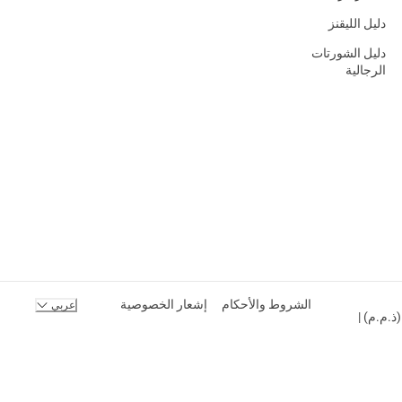
دليل الليقنز
دليل الشورتات
الرجالية
الشروط والأحكام
إشعار الخصوصية
عربي
ك المحدودة (ذ.م.م) |