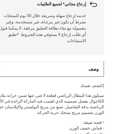
إرجاع مجاني* لجميع الطلبيات
خدمة إرجاع سهلة وسريعة خلال 30 يوم للمنتجات
بشرط أن تكون غير مرتداة، غير مستخدمة، وغير
مغسولة مع بقاء بطاقة التعليق مرفقة. لا يمكننا قبول
أي طلب إرجاع لا يستوفي هذه الشروط. *تطبق
الاستثناءات
وصف
إكتشف نفسك
سيكون هذا البنطال الرياضي قطعة لا غنى عنها ضمن خزانة ملا
الكاجوال بفضل تصميمه الذي اهتمت فيه الماركة الرائدة في الأز
الرياضية بدقة التفاصيل. صنع من مزيج البوليستر والإيلاستان خ
الوزن بتصميم مريح يمنحك حرية الحركة.
• قصة ضيقة
- قماش خفيف الوزن
- قصة ساق مدببة