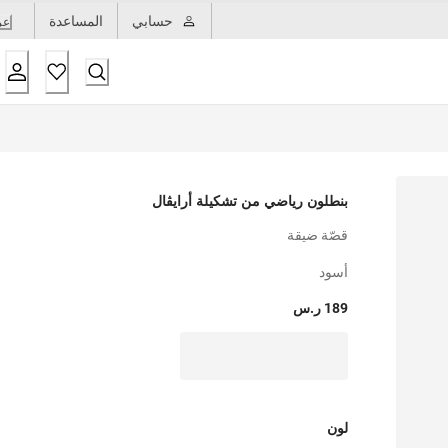
حسابي
المساعدة
عر
بنطلون رياضي من تشكيلة أرايڤال
قصّة ضيقة
أسود
189 ر.س
لون