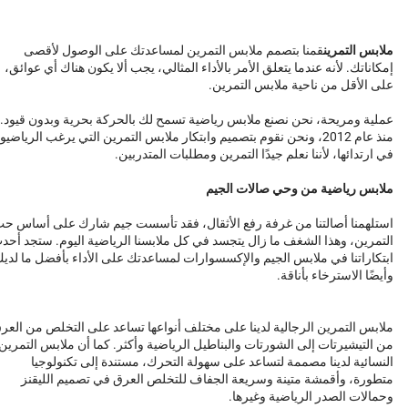
ملابس التمرين
قمنا بتصمم ملابس التمرين لمساعدتك على الوصول لأقصى
إمكاناتك. لأنه عندما يتعلق الأمر بالأداء المثالي، يجب ألا يكون هناك أي عوائق،
على الأقل من ناحية ملابس التمرين.
عملية ومريحة، نحن نصنع ملابس رياضية تسمح لك بالحركة بحرية وبدون قيود.
منذ عام 2012، ونحن نقوم بتصميم وابتكار ملابس التمرين التي يرغب الرياضيو
في ارتدائها، لأننا نعلم جيدًا التمرين ومطلبات المتدربين.
ملابس رياضية من وحي صالات الجيم
استلهمنا أصالتنا من غرفة رفع الأثقال، فقد تأسست جيم شارك على أساس ح
التمرين، وهذا الشغف ما زال يتجسد في كل ملابسنا الرياضية اليوم. ستجد أحد
ابتكاراتنا في ملابس الجيم والإكسسوارات لمساعدتك على الأداء بأفضل ما لدي
وأيضًا الاسترخاء بأناقة.
ملابس التمرين الرجالية لدينا على مختلف أنواعها تساعد على التخلص من العر
من التيشيرتات إلى الشورتات والبناطيل الرياضية وأكثر. كما أن ملابس التمرين
النسائية لدينا مصممة لتساعد على سهولة التحرك، مستندة إلى تكنولوجيا
متطورة، وأقمشة متينة وسريعة الجفاف للتخلص العرق في تصميم الليقنز
وحمالات الصدر الرياضية وغيرها.