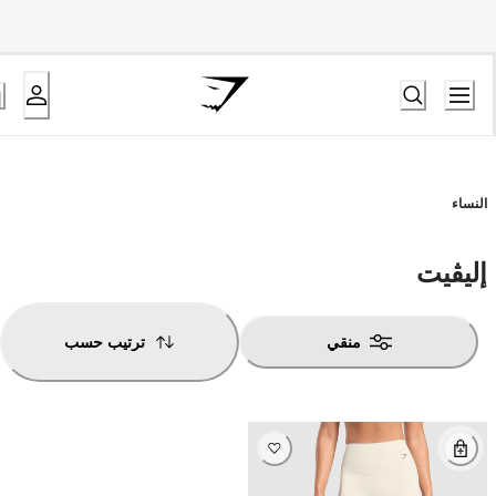
النساء
إليڤيت
منقي
ترتيب حسب