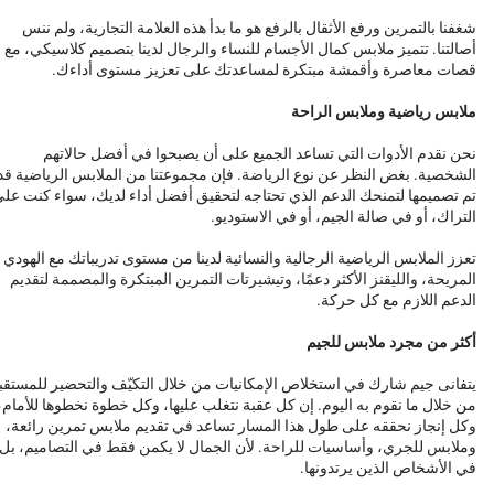
شغفنا بالتمرين ورفع الأثقال بالرفع هو ما بدأ هذه العلامة التجارية، ولم ننس
أصالتنا. تتميز ملابس كمال الأجسام للنساء والرجال لدينا بتصميم كلاسيكي، مع
قصات معاصرة وأقمشة مبتكرة لمساعدتك على تعزيز مستوى أداءك.
ملابس رياضية وملابس الراحة
نحن نقدم الأدوات التي تساعد الجميع على أن يصبحوا في أفضل حالاتهم
الشخصية. بغض النظر عن نوع الرياضة. فإن مجموعتنا من الملابس الرياضية قد
تم تصميمها لتمنحك الدعم الذي تحتاجه لتحقيق أفضل أداء لديك، سواء كنت عل
التراك، أو في صالة الجيم، أو في الاستوديو.
تعزز الملابس الرياضية الرجالية والنسائية لدينا من مستوى تدريباتك مع الهودي
المريحة، والليقنز الأكثر دعمًا، وتيشيرتات التمرين المبتكرة والمصممة لتقديم
الدعم اللازم مع كل حركة.
أكثر من مجرد ملابس للجيم
يتفانى جيم شارك في استخلاص الإمكانيات من خلال التكيّف والتحضير للمستقب
من خلال ما نقوم به اليوم. إن كل عقبة نتغلب عليها، وكل خطوة نخطوها للأمام،
وكل إنجاز نحققه على طول هذا المسار تساعد في تقديم ملابس تمرين رائعة،
وملابس للجري، وأساسيات للراحة. لأن الجمال لا يكمن فقط في التصاميم، بل
في الأشخاص الذين يرتدونها.