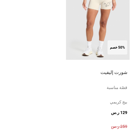
50% خصم
شورت إليفيت
قصّة مناسبة
بيج كريمي
129 ر.س
259 ر.س