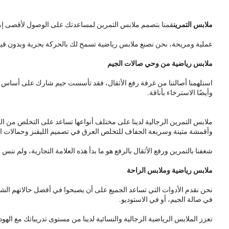
ملابس التمرين
قمنا بتصمم ملابس التمرين لمساعدتك على الوصول لأقصى إمكانا
عملية ومريحة، نحن نصنع ملابس رياضية تسمح لك بالحركة بحرية وبدون قيود. منذ عام 2012، ونحن نقوم بتصميم وابتكار ملابس التمرين التي يرغب الرياضيون في ارتدائها، لأننا نعلم جيدًا 
ملابس رياضية من وحي صالات الجيم
استلهمنا أصالتنا من غرفة رفع الأثقال، فقد تأسست جيم شارك على أساس حب
وأيضًا الاسترخاء بأناقة.
ملابس التمرين الرجالية لدينا على مختلف أنواعها تساعد على التخلص من الع
وأقمشة متينة وسريعة الجفاف للتخلص العرق في تصميم الليقنز وحمالات ال
شغفنا بالتمرين ورفع الأثقال بالرفع هو ما بدأ هذه العلامة التجارية، ولم
ملابس رياضية وملابس الراحة
نحن نقدم الأدوات التي تساعد الجميع على أن يصبحوا في أفضل حالاتهم الشخ
في صالة الجيم، أو في الاستوديو.
تعزز الملابس الرياضية الرجالية والنسائية لدينا من مستوى تدريباتك مع الهود