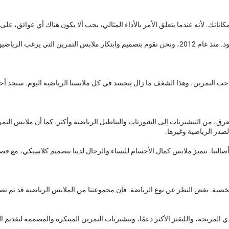
تك. لأنه عندما يتعلق الأمر بالأداء المثالي، يجب ألا يكون هناك أي عوائق، على 
التمرين ومطلبات المتدربين.
 التمرين، وهذا الشغف ما زال يتجسد في كل ملابسنا الرياضية اليوم. ستجد أحد
رق، من التيشيرتات إلى الشورتات والبناطيل الرياضية وأكثر. كما أن ملابس التم
صدر الرياضية وغيرها.
 ننس أصالتنا. تتميز ملابس كمال الأجسام للنساء والرجال لدينا بتصميم كلاسيكي،
صية. بغض النظر عن نوع الرياضة. فإن مجموعتنا من الملابس الرياضية قد تم تصم
ي المريحة، والليقنز الأكثر دعمًا، وتيشيرتات التمرين المبتكرة والمصممة لتقديم 