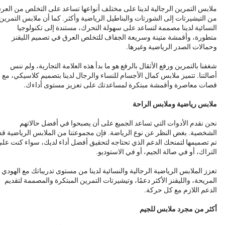
ملابس التمرين الرجالية لدينا على مختلف أنواعها تساعد على التخلص من العر
من التيشيرتات إلى الشورتات والبناطيل الرياضية وأكثر. كما أن ملابس التمرين
النسائية لدينا مصممة لتساعد على سهولة التحرك، مستندة إلى تكنولوجيا
متطورة، وأقمشة متينة وسريعة الجفاف للتخلص العرق في تصميم الليقنز
وحمالات الصدر الرياضية وغيرها.
شغفنا بالتمرين ورفع الأثقال بالرفع هو ما بدأ هذه العلامة التجارية، ولم ننس
أصالتنا. تتميز ملابس كمال الأجسام للنساء والرجال لدينا بتصميم كلاسيكي، مع
قصات معاصرة وأقمشة مبتكرة لمساعدتك على تعزيز مستوى أداءك.
ملابس رياضية وملابس الراحة
نحن نقدم الأدوات التي تساعد الجميع على أن يصبحوا في أفضل حالاتهم
الشخصية. بغض النظر عن نوع الرياضة. فإن مجموعتنا من الملابس الرياضية قد
تم تصميمها لتمنحك الدعم الذي تحتاجه لتحقيق أفضل أداء لديك، سواء كنت عل
التراك، أو في صالة الجيم، أو في الاستوديو.
تعزز الملابس الرياضية الرجالية والنسائية لدينا من مستوى تدريباتك مع الهودي
المريحة، والليقنز الأكثر دعمًا، وتيشيرتات التمرين المبتكرة والمصممة لتقديم
الدعم اللازم مع كل حركة.
أكثر من مجرد ملابس للجيم