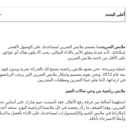
أعلى البحث
ملابس التمرين
قمنا بتصمم ملابس التمرين لمساعدتك على الوصول لأقصى
إمكاناتك. لأنه عندما يتعلق الأمر بالأداء المثالي، يجب ألا يكون هناك أي عوائق،
على الأقل من ناحية ملابس التمرين.
عملية ومريحة، نحن نصنع ملابس رياضية تسمح لك بالحركة بحرية وبدون قيود.
منذ عام 2012، ونحن نقوم بتصميم وابتكار ملابس التمرين التي يرغب الرياضيو
في ارتدائها، لأننا نعلم جيدًا التمرين ومطلبات المتدربين.
ملابس رياضية من وحي صالات الجيم
استلهمنا أصالتنا من غرفة رفع الأثقال، فقد تأسست جيم شارك على أساس ح
التمرين، وهذا الشغف ما زال يتجسد في كل ملابسنا الرياضية اليوم. ستجد أحد
ابتكاراتنا في ملابس الجيم والإكسسوارات لمساعدتك على الأداء بأفضل ما لدي
وأيضًا الاسترخاء بأناقة.