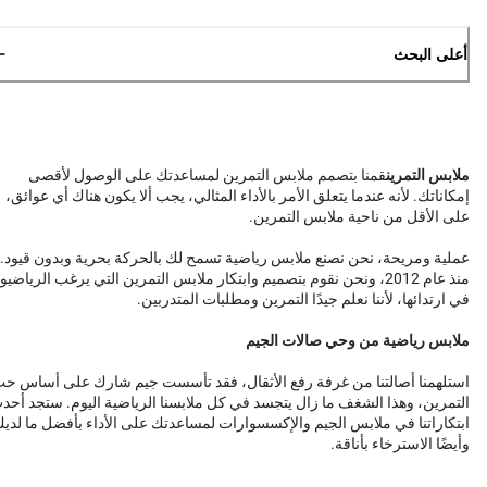
أعلى البحث
ملابس التمرين
قمنا بتصمم ملابس التمرين لمساعدتك على الوصول لأقصى
إمكاناتك. لأنه عندما يتعلق الأمر بالأداء المثالي، يجب ألا يكون هناك أي عوائق،
على الأقل من ناحية ملابس التمرين.
عملية ومريحة، نحن نصنع ملابس رياضية تسمح لك بالحركة بحرية وبدون قيود.
منذ عام 2012، ونحن نقوم بتصميم وابتكار ملابس التمرين التي يرغب الرياضيو
في ارتدائها، لأننا نعلم جيدًا التمرين ومطلبات المتدربين.
ملابس رياضية من وحي صالات الجيم
استلهمنا أصالتنا من غرفة رفع الأثقال، فقد تأسست جيم شارك على أساس ح
التمرين، وهذا الشغف ما زال يتجسد في كل ملابسنا الرياضية اليوم. ستجد أحد
ابتكاراتنا في ملابس الجيم والإكسسوارات لمساعدتك على الأداء بأفضل ما لدي
وأيضًا الاسترخاء بأناقة.