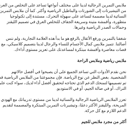
ملابس التمرين الرجالية لدينا على مختلف أنواعها تساعد على التخلص من العر
من التيشيرتات إلى الشورتات والبناطيل الرياضية وأكثر. كما أن ملابس التمرين
النسائية لدينا مصممة لتساعد على سهولة التحرك، مستندة إلى تكنولوجيا
متطورة، وأقمشة متينة وسريعة الجفاف للتخلص العرق في تصميم الليقنز
وحمالات الصدر الرياضية وغيرها.
شغفنا بالتمرين ورفع الأثقال بالرفع هو ما بدأ هذه العلامة التجارية، ولم ننس
أصالتنا. تتميز ملابس كمال الأجسام للنساء والرجال لدينا بتصميم كلاسيكي، مع
قصات معاصرة وأقمشة مبتكرة لمساعدتك على تعزيز مستوى أداءك.
ملابس رياضية وملابس الراحة
نحن نقدم الأدوات التي تساعد الجميع على أن يصبحوا في أفضل حالاتهم
الشخصية. بغض النظر عن نوع الرياضة. فإن مجموعتنا من الملابس الرياضية قد
تم تصميمها لتمنحك الدعم الذي تحتاجه لتحقيق أفضل أداء لديك، سواء كنت عل
التراك، أو في صالة الجيم، أو في الاستوديو.
تعزز الملابس الرياضية الرجالية والنسائية لدينا من مستوى تدريباتك مع الهودي
المريحة، والليقنز الأكثر دعمًا، وتيشيرتات التمرين المبتكرة والمصممة لتقديم
الدعم اللازم مع كل حركة.
أكثر من مجرد ملابس للجيم