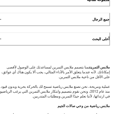
جمع الرجال
أعلى البحث
ملابس التمرين
قمنا بتصمم ملابس التمرين لمساعدتك على الوصول لأقصى
إمكاناتك. لأنه عندما يتعلق الأمر بالأداء المثالي، يجب ألا يكون هناك أي عوائق،
على الأقل من ناحية ملابس التمرين.
عملية ومريحة، نحن نصنع ملابس رياضية تسمح لك بالحركة بحرية وبدون قيود.
منذ عام 2012، ونحن نقوم بتصميم وابتكار ملابس التمرين التي يرغب الرياضيو
في ارتدائها، لأننا نعلم جيدًا التمرين ومطلبات المتدربين.
ملابس رياضية من وحي صالات الجيم