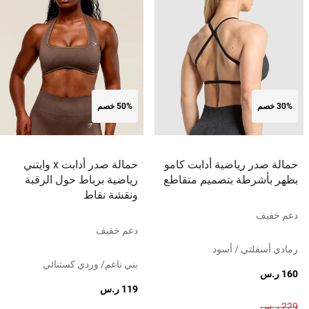
30% خصم
50% خصم
حمالة صدر رياضية أدابت كامو
حمالة صدر أدابت x وايتني
بظهر بأشرطة بتصميم متقاطع
رياضية برباط حول الرقبة
ونقشة نقاط
دعم خفيف
دعم خفيف
رمادي أسفلتي / أسود
بني ناعم/ وردي كستنائي
160 ر.س
119 ر.س
229 ر.س