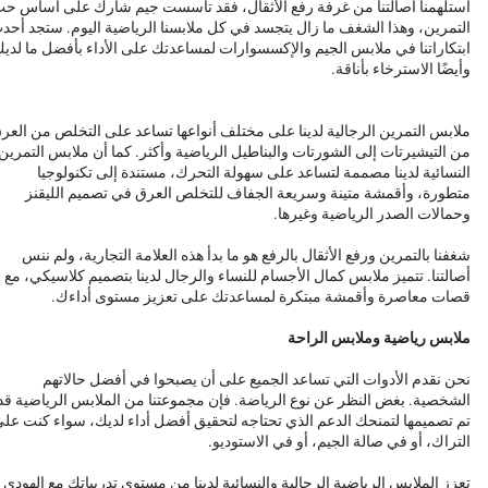
استلهمنا أصالتنا من غرفة رفع الأثقال، فقد تأسست جيم شارك على أساس ح
التمرين، وهذا الشغف ما زال يتجسد في كل ملابسنا الرياضية اليوم. ستجد أحد
ابتكاراتنا في ملابس الجيم والإكسسوارات لمساعدتك على الأداء بأفضل ما لدي
وأيضًا الاسترخاء بأناقة.
ملابس التمرين الرجالية لدينا على مختلف أنواعها تساعد على التخلص من العر
من التيشيرتات إلى الشورتات والبناطيل الرياضية وأكثر. كما أن ملابس التمرين
النسائية لدينا مصممة لتساعد على سهولة التحرك، مستندة إلى تكنولوجيا
متطورة، وأقمشة متينة وسريعة الجفاف للتخلص العرق في تصميم الليقنز
وحمالات الصدر الرياضية وغيرها.
شغفنا بالتمرين ورفع الأثقال بالرفع هو ما بدأ هذه العلامة التجارية، ولم ننس
أصالتنا. تتميز ملابس كمال الأجسام للنساء والرجال لدينا بتصميم كلاسيكي، مع
قصات معاصرة وأقمشة مبتكرة لمساعدتك على تعزيز مستوى أداءك.
ملابس رياضية وملابس الراحة
نحن نقدم الأدوات التي تساعد الجميع على أن يصبحوا في أفضل حالاتهم
الشخصية. بغض النظر عن نوع الرياضة. فإن مجموعتنا من الملابس الرياضية قد
تم تصميمها لتمنحك الدعم الذي تحتاجه لتحقيق أفضل أداء لديك، سواء كنت عل
التراك، أو في صالة الجيم، أو في الاستوديو.
تعزز الملابس الرياضية الرجالية والنسائية لدينا من مستوى تدريباتك مع الهودي