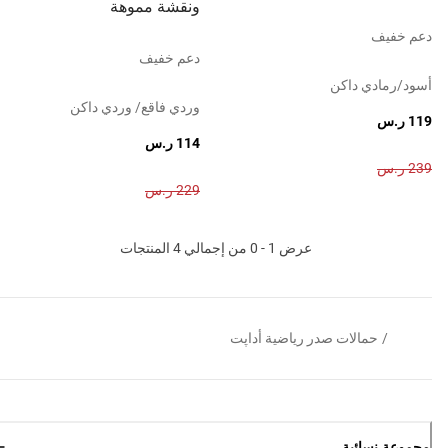
ونقشة مموهة
دعم خفيف
دعم خفيف
أسود/رمادي داكن
وردي فاقع/ وردي داكن
119 ر.س
114 ر.س
239 ر.س
229 ر.س
عرض 1 - 0 من إجمالي 4 المنتجات
/
حمالات صدر رياضية أداپت
مجموعة نسائية